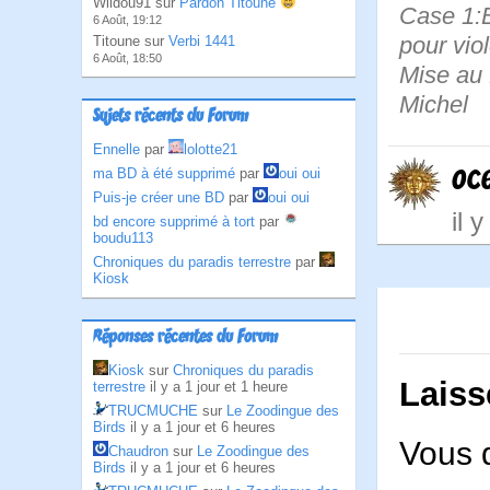
Wildou91 sur
Pardon Titoune
Case 1:B
6 Août, 19:12
pour viol
Titoune sur
Verbi 1441
6 Août, 18:50
Mise au 
Michel
Sujets récents du Forum
Ennelle
par
lolotte21
oc
ma BD à été supprimé
par
oui oui
Puis-je créer une BD
par
oui oui
il 
bd encore supprimé à tort
par
boudu113
Chroniques du paradis terrestre
par
Kiosk
Réponses récentes du Forum
Kiosk
sur
Chroniques du paradis
Laiss
terrestre
il y a 1 jour et 1 heure
TRUCMUCHE
sur
Le Zoodingue des
Birds
il y a 1 jour et 6 heures
Vous 
Chaudron
sur
Le Zoodingue des
Birds
il y a 1 jour et 6 heures