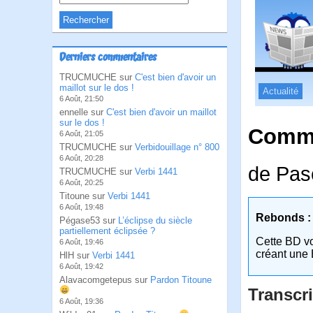
Derniers commentaires
TRUCMUCHE sur
C'est bien d'avoir un
maillot sur le dos !
Actualité
6 Août, 21:50
ennelle sur
C'est bien d'avoir un maillot
sur le dos !
Comme
6 Août, 21:05
TRUCMUCHE sur
Verbidouillage n° 800
6 Août, 20:28
de Pas
TRUCMUCHE sur
Verbi 1441
6 Août, 20:25
Titoune sur
Verbi 1441
6 Août, 19:48
Rebonds :
Pégase53 sur
L’éclipse du siècle
partiellement éclipsée ?
Cette BD v
6 Août, 19:46
créant une 
HlH sur
Verbi 1441
6 Août, 19:42
Alavacomgetepus sur
Pardon Titoune
Transcri
6 Août, 19:36