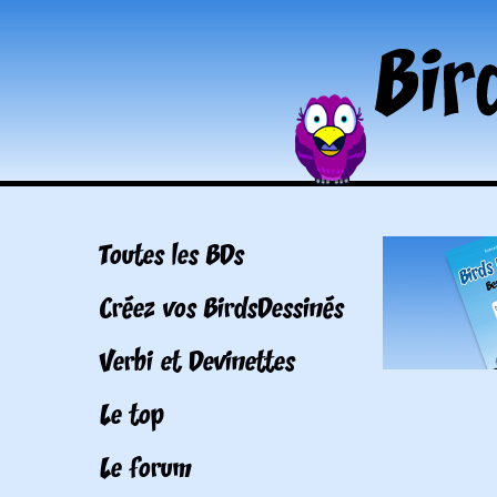
Toutes les BDs
Créez vos BirdsDessinés
Verbi et Devinettes
Le top
Le forum