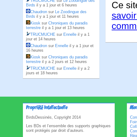
TRUCMUCHE
sur
Le Zoodingue des
Ce sit
Birds
il y a 1 jour et 6 heures
Chaudron
sur
Le Zoodingue des
savoir
Birds
il y a 1 jour et 11 heures
comme
Kiosk
sur
Chroniques du paradis
terrestre
il y a 1 jour et 13 heures
TRUCMUCHE
sur
Ennelle
il y a 1
jour et 14 heures
Chaudron
sur
Ennelle
il y a 1 jour et
16 heures
Kiosk
sur
Chroniques du paradis
terrestre
il y a 2 jours et 12 heures
TRUCMUCHE
sur
Ennelle
il y a 2
jours et 18 heures
Propriété intellectuelle
Men
BirdsDessinés, Copyright 2014
Con
Foi
Les BDs et l’ensemble des supports graphiques
Col
sont protégés par droit d’auteurs.
Cond
Règl