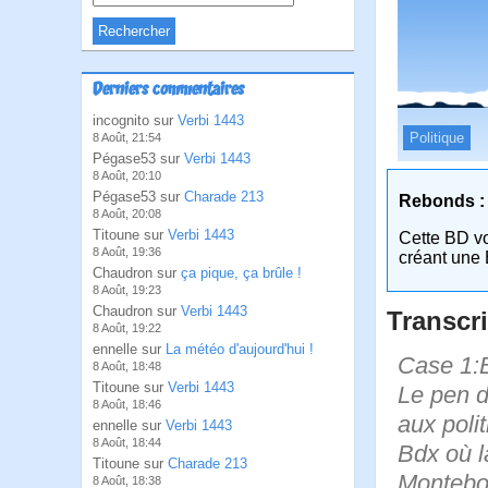
Derniers commentaires
incognito sur
Verbi 1443
Politique
8 Août, 21:54
Pégase53 sur
Verbi 1443
8 Août, 20:10
Pégase53 sur
Charade 213
Rebonds :
8 Août, 20:08
Titoune sur
Verbi 1443
Cette BD v
8 Août, 19:36
créant une 
Chaudron sur
ça pique, ça brûle !
8 Août, 19:23
Chaudron sur
Verbi 1443
Transcri
8 Août, 19:22
ennelle sur
La météo d'aujourd'hui !
Case 1:B
8 Août, 18:48
Titoune sur
Verbi 1443
Le pen d
8 Août, 18:46
aux poli
ennelle sur
Verbi 1443
8 Août, 18:44
Bdx où l
Titoune sur
Charade 213
Montebou
8 Août, 18:38