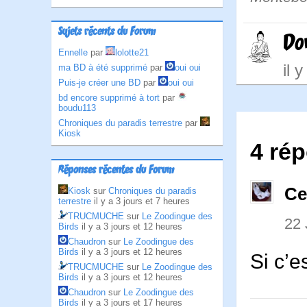
Sujets récents du Forum
Do
Ennelle
par
lolotte21
il 
ma BD à été supprimé
par
oui oui
Puis-je créer une BD
par
oui oui
bd encore supprimé à tort
par
boudu113
Chroniques du paradis terrestre
par
Kiosk
4 ré
Réponses récentes du Forum
Ce
Kiosk
sur
Chroniques du paradis
terrestre
il y a 3 jours et 7 heures
TRUCMUCHE
sur
Le Zoodingue des
22
Birds
il y a 3 jours et 12 heures
Chaudron
sur
Le Zoodingue des
Birds
il y a 3 jours et 12 heures
Si c’e
TRUCMUCHE
sur
Le Zoodingue des
Birds
il y a 3 jours et 12 heures
Chaudron
sur
Le Zoodingue des
Birds
il y a 3 jours et 17 heures