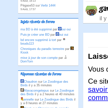
9 Août, 18:13
Pégase53 sur
Verbi 1444
ga
9 Août, 17:57
il 
Sujets récents du Forum
ma BD à été supprimé
par
oui oui
Puis-je créer une BD
par
oui oui
bd encore supprimé à tort
par
boudu113
Chroniques du paradis terrestre
par
Kiosk
Laiss
mise à jour de son compte
par
DomTom
Vous 
Réponses récentes du Forum
Ce sit
Chaudron
sur
Le Zoodingue des
Birds
il y a 35 minutes
savoir
Alavacomgetepus
sur
Le Zoodingue
des Birds
il y a 2 heures et 40 minutes
comme
ennelle
sur
Le Zoodingue des Birds
il
y a 8 heures et 27 minutes