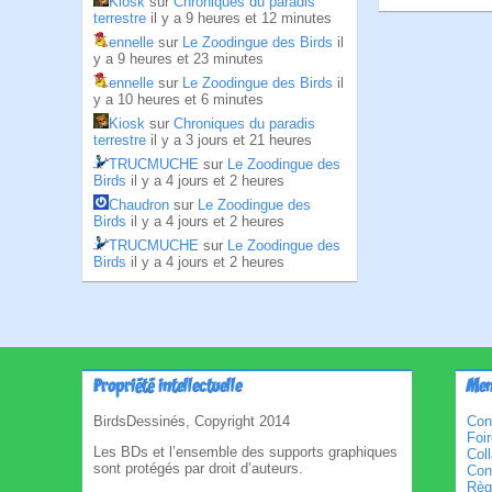
Kiosk
sur
Chroniques du paradis
terrestre
il y a 9 heures et 12 minutes
ennelle
sur
Le Zoodingue des Birds
il
y a 9 heures et 23 minutes
ennelle
sur
Le Zoodingue des Birds
il
y a 10 heures et 6 minutes
Kiosk
sur
Chroniques du paradis
terrestre
il y a 3 jours et 21 heures
TRUCMUCHE
sur
Le Zoodingue des
Birds
il y a 4 jours et 2 heures
Chaudron
sur
Le Zoodingue des
Birds
il y a 4 jours et 2 heures
TRUCMUCHE
sur
Le Zoodingue des
Birds
il y a 4 jours et 2 heures
Propriété intellectuelle
Men
BirdsDessinés, Copyright 2014
Con
Foi
Les BDs et l’ensemble des supports graphiques
Col
sont protégés par droit d’auteurs.
Cond
Règl