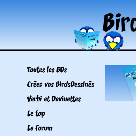
Toutes les BDs
Créez vos BirdsDessinés
Verbi et Devinettes
Le top
Le forum