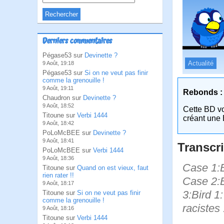
Derniers commentaires
Pégase53 sur
Devinette ?
Actualité
9 Août, 19:18
Pégase53 sur
Si on ne veut pas finir
comme la grenouille !
9 Août, 19:11
Rebonds :
Chaudron sur
Devinette ?
9 Août, 18:52
Cette BD v
Titoune sur
Verbi 1444
créant une 
9 Août, 18:42
PoLoMcBEE sur
Devinette ?
9 Août, 18:41
Transcri
PoLoMcBEE sur
Verbi 1444
9 Août, 18:36
Case 1:B
Titoune sur
Quand on est vieux, faut
rien rater !!
Case 2:B
9 Août, 18:17
3:Bird 1:
Titoune sur
Si on ne veut pas finir
comme la grenouille !
racistes 
9 Août, 18:16
Titoune sur
Verbi 1444