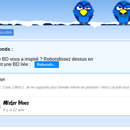
assable
onds :
e BD vous a inspiré ? Rebondissez dessus en
nt une BD liée :
Rebondir...
ipt
: Case 2:Bird 1: Je ne supporte plus Ginette même en peinture ! Alors j’ai jeté tous
Mister blues
il y a 12 ans