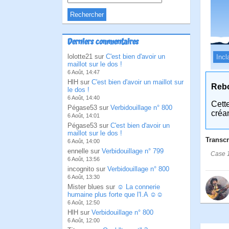
Derniers commentaires
lolotte21 sur
C'est bien d'avoir un
Incl
maillot sur le dos !
6 Août, 14:47
HlH sur
C'est bien d'avoir un maillot sur
Reb
le dos !
6 Août, 14:40
Cett
Pégase53 sur
Verbidouillage n° 800
créa
6 Août, 14:01
Pégase53 sur
C'est bien d'avoir un
maillot sur le dos !
Transcr
6 Août, 14:00
ennelle sur
Verbidouillage n° 799
Case 1
6 Août, 13:56
incognito sur
Verbidouillage n° 800
6 Août, 13:30
Mister blues sur
☺ La connerie
humaine plus forte que l'I.A ☺☺
6 Août, 12:50
HlH sur
Verbidouillage n° 800
6 Août, 12:00