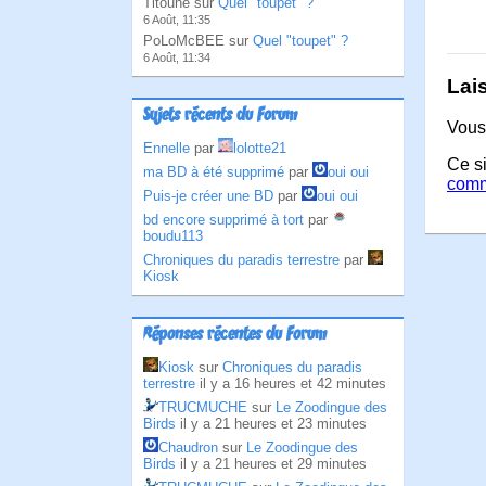
Titoune sur
Quel "toupet" ?
6 Août, 11:35
PoLoMcBEE sur
Quel "toupet" ?
6 Août, 11:34
Lai
Sujets récents du Forum
Vous
Ennelle
par
lolotte21
Ce si
ma BD à été supprimé
par
oui oui
comm
Puis-je créer une BD
par
oui oui
bd encore supprimé à tort
par
boudu113
Chroniques du paradis terrestre
par
Kiosk
Réponses récentes du Forum
Kiosk
sur
Chroniques du paradis
terrestre
il y a 16 heures et 42 minutes
TRUCMUCHE
sur
Le Zoodingue des
Birds
il y a 21 heures et 23 minutes
Chaudron
sur
Le Zoodingue des
Birds
il y a 21 heures et 29 minutes