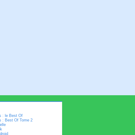
 : le Best Of
s : Best Of Tome 2
elle
k
droid