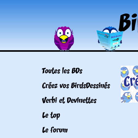
Toutes les BDs
Créez vos BirdsDessinés
Verbi et Devinettes
Le top
Le forum