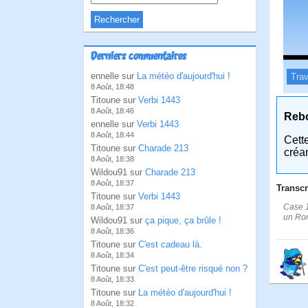
Derniers commentaires
ennelle sur
La météo d'aujourd'hui !
Trav
8 Août, 18:48
Titoune sur
Verbi 1443
8 Août, 18:46
Reb
ennelle sur
Verbi 1443
8 Août, 18:44
Cett
Titoune sur
Charade 213
créa
8 Août, 18:38
Wildou91 sur
Charade 213
8 Août, 18:37
Transcr
Titoune sur
Verbi 1443
Case 1
8 Août, 18:37
un Rom 
Wildou91 sur
ça pique, ça brûle !
8 Août, 18:36
Titoune sur
C'est cadeau là.
8 Août, 18:34
Titoune sur
C'est peut-être risqué non ?
8 Août, 18:33
Titoune sur
La météo d'aujourd'hui !
8 Août, 18:32