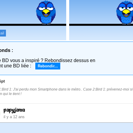
ail
onds :
e BD vous a inspiré ? Rebondissez dessus en
nt une BD liée :
Rebondir...
ipt
:Bird 1: J'ai perdu mon Smartphone dans le métro.. Case 2:Bird 1: prévenez-moi si vou
qui le tient !
papyjama
il y a 12 ans