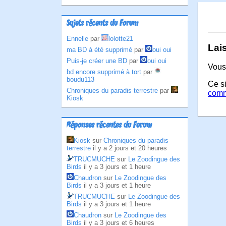
Sujets récents du Forum
Ennelle
par
lolotte21
Lai
ma BD à été supprimé
par
oui oui
Puis-je créer une BD
par
oui oui
Vous
bd encore supprimé à tort
par
boudu113
Ce si
Chroniques du paradis terrestre
par
comm
Kiosk
Réponses récentes du Forum
Kiosk
sur
Chroniques du paradis
terrestre
il y a 2 jours et 20 heures
TRUCMUCHE
sur
Le Zoodingue des
Birds
il y a 3 jours et 1 heure
Chaudron
sur
Le Zoodingue des
Birds
il y a 3 jours et 1 heure
TRUCMUCHE
sur
Le Zoodingue des
Birds
il y a 3 jours et 1 heure
Chaudron
sur
Le Zoodingue des
Birds
il y a 3 jours et 6 heures