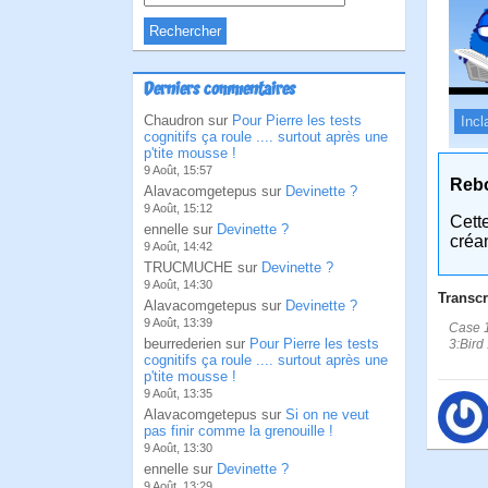
Derniers commentaires
Chaudron sur
Pour Pierre les tests
Incl
cognitifs ça roule .... surtout après une
p'tite mousse !
9 Août, 15:57
Reb
Alavacomgetepus sur
Devinette ?
9 Août, 15:12
Cett
ennelle sur
Devinette ?
créa
9 Août, 14:42
TRUCMUCHE sur
Devinette ?
9 Août, 14:30
Transcr
Alavacomgetepus sur
Devinette ?
9 Août, 13:39
Case 1
beurrederien sur
Pour Pierre les tests
3:Bird
cognitifs ça roule .... surtout après une
p'tite mousse !
9 Août, 13:35
Alavacomgetepus sur
Si on ne veut
pas finir comme la grenouille !
9 Août, 13:30
ennelle sur
Devinette ?
9 Août, 13:29