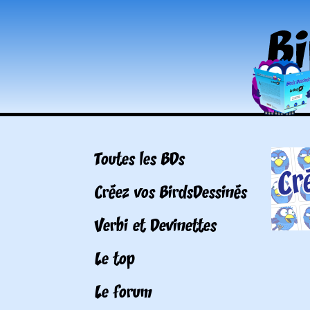
Toutes les BDs
Créez vos BirdsDessinés
Verbi et Devinettes
Le top
Le forum