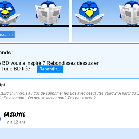
assable
onds :
e BD vous a inspiré ? Rebondissez dessus en
nt une BD liée :
Rebondir...
ipt
:Bird 1: T'y crois au truc de supprimer les Bds avec des fautes ?Bird 2: A partir du 1e
 1: En attandan... On peu se lacher non? T'es pas d'acor ?
BAZLUTTE
il y a 12 ans