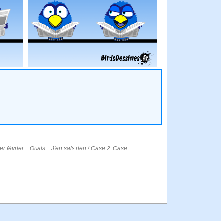
r février... Ouais... J'en sais rien ! Case 2: Case