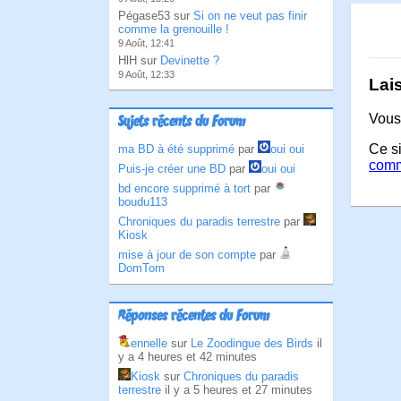
Pégase53 sur
Si on ne veut pas finir
comme la grenouille !
9 Août, 12:41
HlH sur
Devinette ?
9 Août, 12:33
Lai
Vous
Sujets récents du Forum
Ce si
ma BD à été supprimé
par
oui oui
comm
Puis-je créer une BD
par
oui oui
bd encore supprimé à tort
par
boudu113
Chroniques du paradis terrestre
par
Kiosk
mise à jour de son compte
par
DomTom
Réponses récentes du Forum
ennelle
sur
Le Zoodingue des Birds
il
y a 4 heures et 42 minutes
Kiosk
sur
Chroniques du paradis
terrestre
il y a 5 heures et 27 minutes