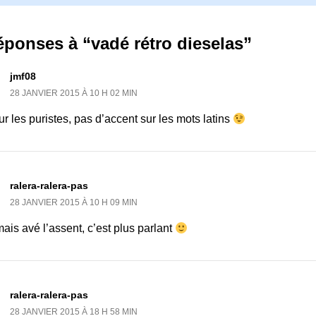
éponses à “vadé rétro dieselas”
jmf08
28 JANVIER 2015 À 10 H 02 MIN
r les puristes, pas d’accent sur les mots latins
ralera-ralera-pas
28 JANVIER 2015 À 10 H 09 MIN
ais avé l’assent, c’est plus parlant
ralera-ralera-pas
28 JANVIER 2015 À 18 H 58 MIN