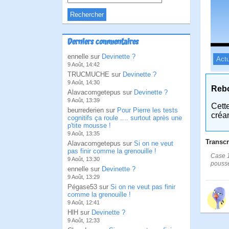
Derniers commentaires
ennelle sur
Devinette ?
Actu
9 Août, 14:42
TRUCMUCHE sur
Devinette ?
9 Août, 14:30
Reb
Alavacomgetepus sur
Devinette ?
9 Août, 13:39
Cett
beurrederien sur
Pour Pierre les tests
créa
cognitifs ça roule .... surtout après une
p'tite mousse !
9 Août, 13:35
Transcr
Alavacomgetepus sur
Si on ne veut
pas finir comme la grenouille !
Case 1
9 Août, 13:30
pousse
ennelle sur
Devinette ?
9 Août, 13:29
Pégase53 sur
Si on ne veut pas finir
comme la grenouille !
9 Août, 12:41
HlH sur
Devinette ?
9 Août, 12:33