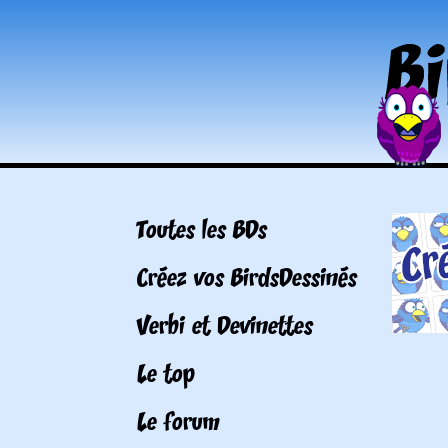
Toutes les BDs
Créez vos BirdsDessinés
Verbi et Devinettes
Le top
Le forum