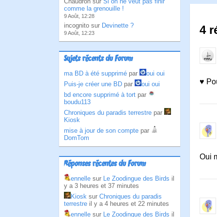
Chaudron sur
Si on ne veut pas finir
comme la grenouille !
9 Août, 12:28
incognito sur
Devinette ?
4 r
9 Août, 12:23
Sujets récents du Forum
ma BD à été supprimé
par
oui oui
♥ Pou
Puis-je créer une BD
par
oui oui
bd encore supprimé à tort
par
boudu113
Chroniques du paradis terrestre
par
Kiosk
mise à jour de son compte
par
DomTom
Oui m
Réponses récentes du Forum
ennelle
sur
Le Zoodingue des Birds
il
y a 3 heures et 37 minutes
Kiosk
sur
Chroniques du paradis
terrestre
il y a 4 heures et 22 minutes
ennelle
sur
Le Zoodingue des Birds
il