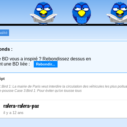
alité
onds :
e BD vous a inspiré ? Rebondissez dessus en
nt une BD liée :
Rebondir...
ipt
:Bird 1: La mairie de Paris veut interdire la circulation des véhicules les plus pollu
-pousse Case 3:Bird 1: Pour éviter qu'on tousse tous
ralera-ralera-pas
il y a 12 ans