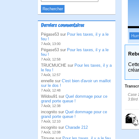
Derniers commentaires
Pégase53 sur
Pour les taxes, il y a le
Hum
feu !
7 Août, 13:00
Pégase53 sur
Pour les taxes, il y a le
Reb
feu !
7 Août, 12:58
Cett
TRUCMUCHE sur
Pour les taxes, il y a
créa
le feu !
7 Août, 12:57
ennelle sur
C'est bien d'avoir un maillot
sur le dos !
Transcr
7 Août, 12:48
Case 1
Wildou91 sur
Quel dommage pour ce
3:Bird
grand porte queue !
7 Août, 12:38
incognito sur
Quel dommage pour ce
grand porte queue !
7 Août, 12:10
incognito sur
Charade 212
7 Août, 12:08
Titoune sur
Pour les taxes, il y a le feu