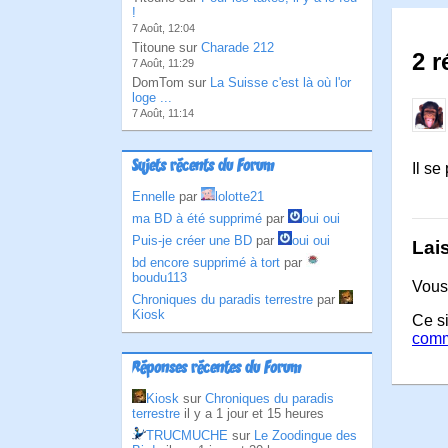
!
7 Août, 12:04
Titoune sur
Charade 212
2 r
7 Août, 11:29
DomTom sur
La Suisse c'est là où l'or
loge ...
7 Août, 11:14
Sujets récents du Forum
Il s
Ennelle
par
lolotte21
ma BD à été supprimé
par
oui oui
Puis-je créer une BD
par
oui oui
Lai
bd encore supprimé à tort
par
boudu113
Vous
Chroniques du paradis terrestre
par
Kiosk
Ce si
comm
Réponses récentes du Forum
Kiosk
sur
Chroniques du paradis
terrestre
il y a 1 jour et 15 heures
TRUCMUCHE
sur
Le Zoodingue des