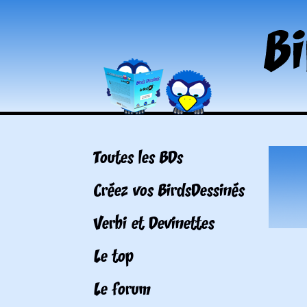
Toutes les BDs
Créez vos BirdsDessinés
Verbi et Devinettes
Le top
Le forum