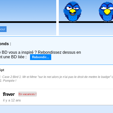
our
onds :
e BD vous a inspiré ? Rebondissez dessus en
nt une BD liée :
Rebondir...
ipt
: Case 2:Bird 1: Mr et Mme "sur le net alors je n'ai pas le droit de mettre le badge"
 1: Pompée !
Trevor
En vacances !
il y a 12 ans