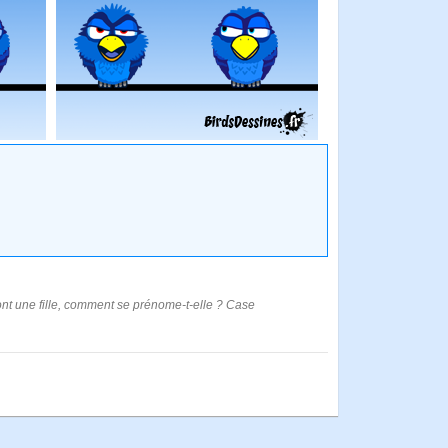
 ont une fille, comment se prénome-t-elle ? Case