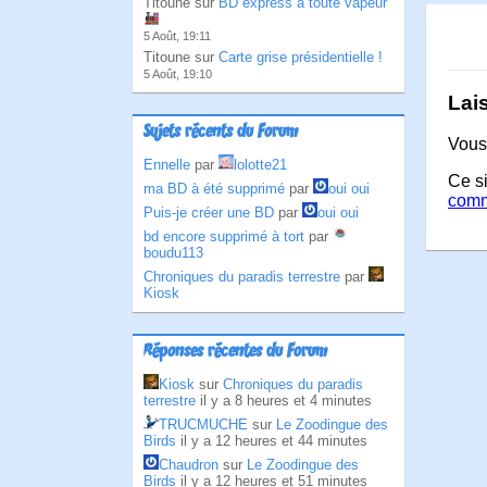
Titoune sur
BD express à toute vapeur
5 Août, 19:11
Titoune sur
Carte grise présidentielle !
5 Août, 19:10
Lai
Sujets récents du Forum
Vous
Ennelle
par
lolotte21
Ce si
ma BD à été supprimé
par
oui oui
comm
Puis-je créer une BD
par
oui oui
bd encore supprimé à tort
par
boudu113
Chroniques du paradis terrestre
par
Kiosk
Réponses récentes du Forum
Kiosk
sur
Chroniques du paradis
terrestre
il y a 8 heures et 4 minutes
TRUCMUCHE
sur
Le Zoodingue des
Birds
il y a 12 heures et 44 minutes
Chaudron
sur
Le Zoodingue des
Birds
il y a 12 heures et 51 minutes