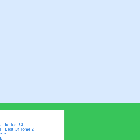
 : le Best Of
s : Best Of Tome 2
elle
k