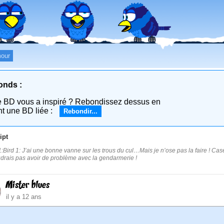
our
onds :
e BD vous a inspiré ? Rebondissez dessus en
nt une BD liée :
Rebondir...
ipt
:Bird 1: J’ai une bonne vanne sur les trous du cul…Mais je n’ose pas la faire ! Cas
drais pas avoir de problème avec la gendarmerie !
Mister blues
il y a 12 ans