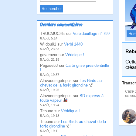
Derniers commentaires
TRUCMUCHE sur
Verbidouillage n° 799
Hum
6 Août, 5:14
Wildou91 sur
Verbi 1440
5 Août, 23:33
Reb
gaveravar sur
Véridique !
5 Août, 21:19
Cett
Pégase53 sur
Carte grise présidentielle
créa
!
5 Août, 19:37
Alavacomgetepus sur
Les Birds au
Transcr
chevet de la forêt girondine
5 Août, 19:25
Case 1
Alavacomgetepus sur
BD express à
ne vou
toute vapeur
5 Août, 19:24
Titoune sur
Véridique !
5 Août, 19:13
Titoune sur
Les Birds au chevet de la
forêt girondine
5 Août, 19:11