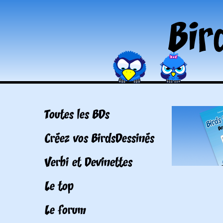
Toutes les BDs
Créez vos BirdsDessinés
Verbi et Devinettes
Le top
Le forum