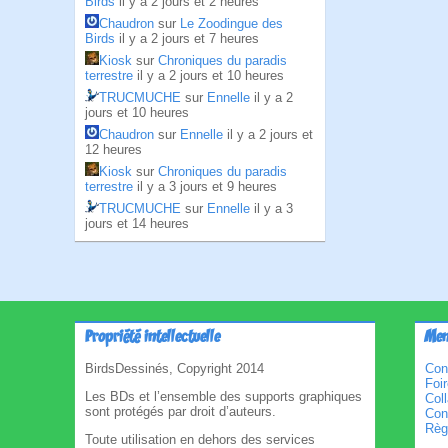
Birds
il y a 2 jours et 2 heures
Chaudron
sur
Le Zoodingue des
Birds
il y a 2 jours et 7 heures
Kiosk
sur
Chroniques du paradis
terrestre
il y a 2 jours et 10 heures
TRUCMUCHE
sur
Ennelle
il y a 2
jours et 10 heures
Chaudron
sur
Ennelle
il y a 2 jours et
12 heures
Kiosk
sur
Chroniques du paradis
terrestre
il y a 3 jours et 9 heures
TRUCMUCHE
sur
Ennelle
il y a 3
jours et 14 heures
Propriété intellectuelle
Men
BirdsDessinés, Copyright 2014
Con
Foi
Les BDs et l’ensemble des supports graphiques
Col
sont protégés par droit d’auteurs.
Cond
Règl
Toute utilisation en dehors des services