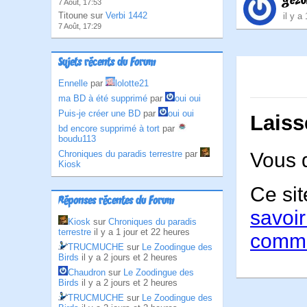
gezu
7 Août, 17:53
Titoune sur
Verbi 1442
il y a
7 Août, 17:29
Sujets récents du Forum
Ennelle
par
lolotte21
ma BD à été supprimé
par
oui oui
Puis-je créer une BD
par
oui oui
Laiss
bd encore supprimé à tort
par
boudu113
Vous 
Chroniques du paradis terrestre
par
Kiosk
Ce sit
Réponses récentes du Forum
savoir
Kiosk
sur
Chroniques du paradis
terrestre
il y a 1 jour et 22 heures
comme
TRUCMUCHE
sur
Le Zoodingue des
Birds
il y a 2 jours et 2 heures
Chaudron
sur
Le Zoodingue des
Birds
il y a 2 jours et 2 heures
TRUCMUCHE
sur
Le Zoodingue des