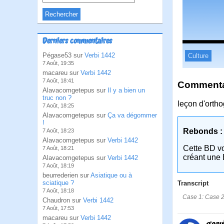
Derniers commentaires
Pégase53 sur
Verbi 1442
Culture
7 Août, 19:35
macareu sur
Verbi 1442
7 Août, 18:41
Commentai
Alavacomgetepus sur
Il y a bien un
truc non ?
leçon d'orth
7 Août, 18:25
Alavacomgetepus sur
Ça va dégommer
!
Rebonds :
7 Août, 18:23
Alavacomgetepus sur
Verbi 1442
Cette BD v
7 Août, 18:21
créant une 
Alavacomgetepus sur
Verbi 1442
7 Août, 18:19
beurrederien sur
Asiatique ou à
sciatique ?
Transcript
7 Août, 18:18
Case 1: Case 2:
Chaudron sur
Verbi 1442
7 Août, 17:53
macareu sur
Verbi 1442