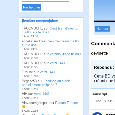
Derniers commentaires
TRUCMUCHE sur
C'est bien d'avoir un
Humour
maillot sur le dos !
6 Août, 21:50
ennelle sur
C'est bien d'avoir un maillot
Commentai
sur le dos !
6 Août, 21:05
devinette
TRUCMUCHE sur
Verbidouillage n° 800
6 Août, 20:28
TRUCMUCHE sur
Verbi 1441
Rebonds :
6 Août, 20:25
Titoune sur
Verbi 1441
Cette BD v
6 Août, 19:48
créant une 
Pégase53 sur
L’éclipse du siècle
partiellement éclipsée ?
6 Août, 19:46
HlH sur
Verbi 1441
Transcript
6 Août, 19:42
Case 1: Case 2:
Alavacomgetepus sur
Pardon Titoune
6 Août, 19:36