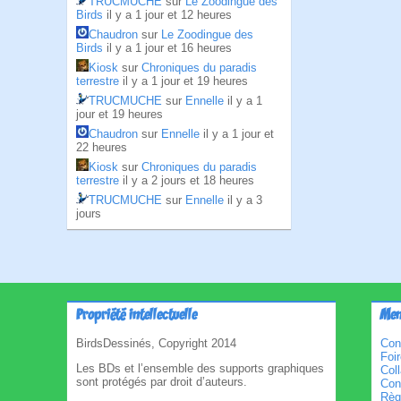
TRUCMUCHE
sur
Le Zoodingue des
Birds
il y a 1 jour et 12 heures
Chaudron
sur
Le Zoodingue des
Birds
il y a 1 jour et 16 heures
Kiosk
sur
Chroniques du paradis
terrestre
il y a 1 jour et 19 heures
TRUCMUCHE
sur
Ennelle
il y a 1
jour et 19 heures
Chaudron
sur
Ennelle
il y a 1 jour et
22 heures
Kiosk
sur
Chroniques du paradis
terrestre
il y a 2 jours et 18 heures
TRUCMUCHE
sur
Ennelle
il y a 3
jours
Propriété intellectuelle
Men
BirdsDessinés, Copyright 2014
Con
Foi
Les BDs et l’ensemble des supports graphiques
Col
sont protégés par droit d’auteurs.
Cond
Règl