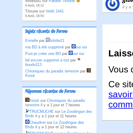
gezu
Wildou91 sur
Pardon Titoune
6 Août, 19:12
il y a
Titoune sur
Verbi 1441
6 Août, 18:50
Sujets récents du Forum
Ennelle
par
lolotte21
ma BD à été supprimé
par
oui oui
Laiss
Puis-je créer une BD
par
oui oui
bd encore supprimé à tort
par
boudu113
Vous 
Chroniques du paradis terrestre
par
Kiosk
Ce sit
Réponses récentes du Forum
savoir
Kiosk
sur
Chroniques du paradis
comme
terrestre
il y a 1 jour et 7 heures
TRUCMUCHE
sur
Le Zoodingue des
Birds
il y a 1 jour et 11 heures
Chaudron
sur
Le Zoodingue des
Birds
il y a 1 jour et 12 heures