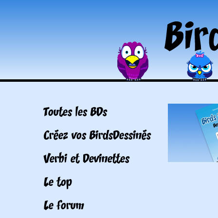
Toutes les BDs
Créez vos BirdsDessinés
Verbi et Devinettes
Le top
Le forum