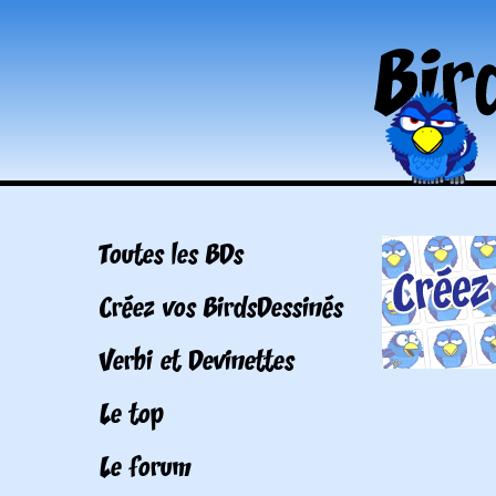
Toutes les BDs
Créez vos BirdsDessinés
Verbi et Devinettes
Le top
Le forum