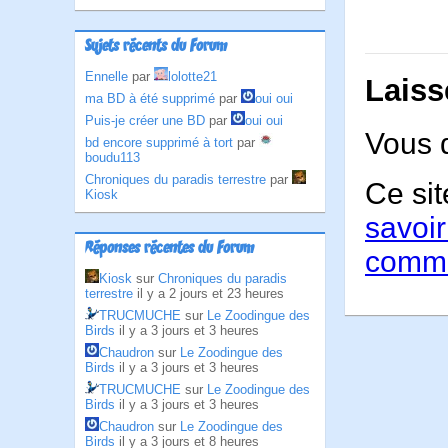
Sujets récents du Forum
Ennelle
par
lolotte21
Laiss
ma BD à été supprimé
par
oui oui
Puis-je créer une BD
par
oui oui
Vous 
bd encore supprimé à tort
par
boudu113
Chroniques du paradis terrestre
par
Ce sit
Kiosk
savoir
Réponses récentes du Forum
comme
Kiosk
sur
Chroniques du paradis
terrestre
il y a 2 jours et 23 heures
TRUCMUCHE
sur
Le Zoodingue des
Birds
il y a 3 jours et 3 heures
Chaudron
sur
Le Zoodingue des
Birds
il y a 3 jours et 3 heures
TRUCMUCHE
sur
Le Zoodingue des
Birds
il y a 3 jours et 3 heures
Chaudron
sur
Le Zoodingue des
Birds
il y a 3 jours et 8 heures