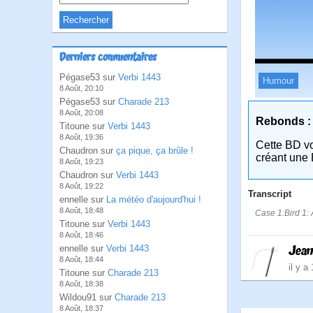
Derniers commentaires
Pégase53 sur
Verbi 1443
Humour
8 Août, 20:10
Pégase53 sur
Charade 213
8 Août, 20:08
Rebonds :
Titoune sur
Verbi 1443
8 Août, 19:36
Cette BD v
Chaudron sur
ça pique, ça brûle !
créant une 
8 Août, 19:23
Chaudron sur
Verbi 1443
8 Août, 19:22
Transcript
ennelle sur
La météo d'aujourd'hui !
8 Août, 18:48
Case 1:Bird 1: 
Titoune sur
Verbi 1443
8 Août, 18:46
Jean
ennelle sur
Verbi 1443
8 Août, 18:44
il y a
Titoune sur
Charade 213
8 Août, 18:38
Wildou91 sur
Charade 213
8 Août, 18:37