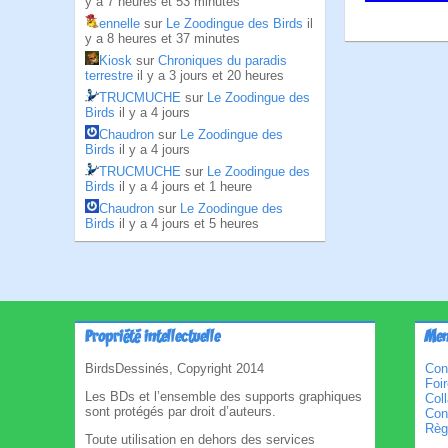
y a 7 heures et 53 minutes
ennelle
sur
Le Zoodingue des Birds
il
y a 8 heures et 37 minutes
Kiosk
sur
Chroniques du paradis
terrestre
il y a 3 jours et 20 heures
TRUCMUCHE
sur
Le Zoodingue des
Birds
il y a 4 jours
Chaudron
sur
Le Zoodingue des
Birds
il y a 4 jours
TRUCMUCHE
sur
Le Zoodingue des
Birds
il y a 4 jours et 1 heure
Chaudron
sur
Le Zoodingue des
Birds
il y a 4 jours et 5 heures
Propriété intellectuelle
Men
BirdsDessinés, Copyright 2014
Con
Foi
Les BDs et l’ensemble des supports graphiques
Col
sont protégés par droit d’auteurs.
Cond
Règl
Toute utilisation en dehors des services