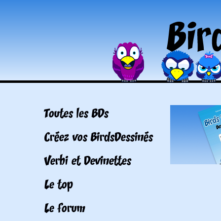
Toutes les BDs
Créez vos BirdsDessinés
Verbi et Devinettes
Le top
Le forum