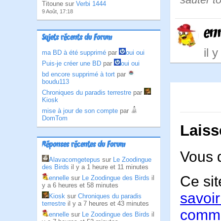
Titoune sur
Verbi 1444
9 Août, 17:18
en
Sujets récents du Forum
il 
ma BD à été supprimé
par
oui oui
Puis-je créer une BD
par
oui oui
bd encore supprimé à tort
par
boudu113
Chroniques du paradis terrestre
par
Kiosk
mise à jour de son compte
par
DomTom
Laiss
Réponses récentes du Forum
Vous 
Alavacomgetepus
sur
Le Zoodingue
des Birds
il y a 1 heure et 11 minutes
Ce sit
ennelle
sur
Le Zoodingue des Birds
il
y a 6 heures et 58 minutes
savoir
Kiosk
sur
Chroniques du paradis
terrestre
il y a 7 heures et 43 minutes
comme
ennelle
sur
Le Zoodingue des Birds
il