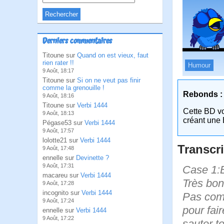
Derniers commentaires
Titoune sur
Quand on est vieux, faut
rien rater !!
Humour
9 Août, 18:17
Titoune sur
Si on ne veut pas finir
comme la grenouille !
Rebonds :
9 Août, 18:16
Titoune sur
Verbi 1444
Cette BD v
9 Août, 18:13
créant une 
Pégase53 sur
Verbi 1444
9 Août, 17:57
lolotte21 sur
Verbi 1444
Transcri
9 Août, 17:48
ennelle sur
Devinette ?
9 Août, 17:31
Case 1:B
macareu sur
Verbi 1444
Très bon
9 Août, 17:28
incognito sur
Verbi 1444
Pas comm
9 Août, 17:24
pour fai
ennelle sur
Verbi 1444
9 Août, 17:22
sauter to