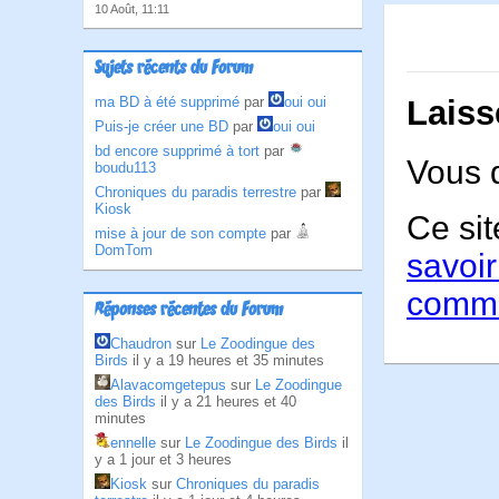
10 Août, 11:11
Sujets récents du Forum
Laiss
ma BD à été supprimé
par
oui oui
Puis-je créer une BD
par
oui oui
bd encore supprimé à tort
par
Vous 
boudu113
Chroniques du paradis terrestre
par
Kiosk
Ce sit
mise à jour de son compte
par
DomTom
savoir
comme
Réponses récentes du Forum
Chaudron
sur
Le Zoodingue des
Birds
il y a 19 heures et 35 minutes
Alavacomgetepus
sur
Le Zoodingue
des Birds
il y a 21 heures et 40
minutes
ennelle
sur
Le Zoodingue des Birds
il
y a 1 jour et 3 heures
Kiosk
sur
Chroniques du paradis