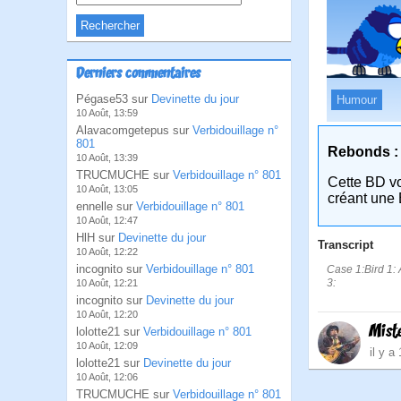
Derniers commentaires
Pégase53 sur
Devinette du jour
Humour
10 Août, 13:59
Alavacomgetepus sur
Verbidouillage n°
801
Rebonds :
10 Août, 13:39
TRUCMUCHE sur
Verbidouillage n° 801
Cette BD v
10 Août, 13:05
créant une 
ennelle sur
Verbidouillage n° 801
10 Août, 12:47
HlH sur
Devinette du jour
Transcript
10 Août, 12:22
incognito sur
Verbidouillage n° 801
Case 1:Bird 1: 
3:
10 Août, 12:21
incognito sur
Devinette du jour
10 Août, 12:20
Mist
lolotte21 sur
Verbidouillage n° 801
10 Août, 12:09
il y a
lolotte21 sur
Devinette du jour
10 Août, 12:06
TRUCMUCHE sur
Verbidouillage n° 801