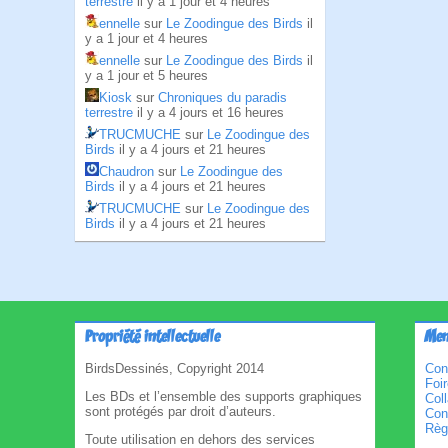
terrestre
il y a 1 jour et 4 heures
ennelle
sur
Le Zoodingue des Birds
il
y a 1 jour et 4 heures
ennelle
sur
Le Zoodingue des Birds
il
y a 1 jour et 5 heures
Kiosk
sur
Chroniques du paradis
terrestre
il y a 4 jours et 16 heures
TRUCMUCHE
sur
Le Zoodingue des
Birds
il y a 4 jours et 21 heures
Chaudron
sur
Le Zoodingue des
Birds
il y a 4 jours et 21 heures
TRUCMUCHE
sur
Le Zoodingue des
Birds
il y a 4 jours et 21 heures
Propriété intellectuelle
Men
BirdsDessinés, Copyright 2014
Con
Foi
Les BDs et l’ensemble des supports graphiques
Col
sont protégés par droit d’auteurs.
Cond
Règl
Toute utilisation en dehors des services