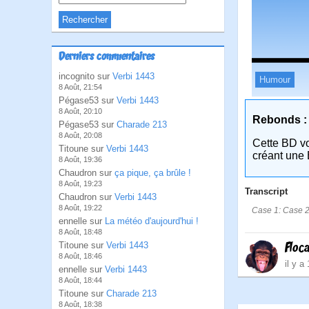
Derniers commentaires
incognito sur
Verbi 1443
Humour
8 Août, 21:54
Pégase53 sur
Verbi 1443
8 Août, 20:10
Rebonds :
Pégase53 sur
Charade 213
8 Août, 20:08
Cette BD v
Titoune sur
Verbi 1443
créant une 
8 Août, 19:36
Chaudron sur
ça pique, ça brûle !
8 Août, 19:23
Transcript
Chaudron sur
Verbi 1443
8 Août, 19:22
Case 1: Case 2:
ennelle sur
La météo d'aujourd'hui !
8 Août, 18:48
Floc
Titoune sur
Verbi 1443
8 Août, 18:46
il y a
ennelle sur
Verbi 1443
8 Août, 18:44
Titoune sur
Charade 213
8 Août, 18:38