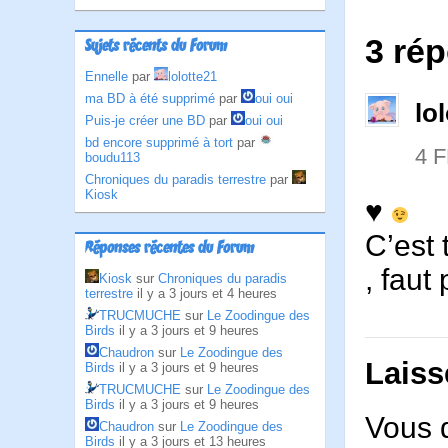
3 rép
Sujets récents du Forum
Ennelle
par
lolotte21
ma BD à été supprimé
par
oui oui
lo
Puis-je créer une BD
par
oui oui
bd encore supprimé à tort
par
4 
boudu113
Chroniques du paradis terrestre
par
Kiosk
♥
C’est 
Réponses récentes du Forum
, faut
Kiosk
sur
Chroniques du paradis
terrestre
il y a 3 jours et 4 heures
TRUCMUCHE
sur
Le Zoodingue des
Birds
il y a 3 jours et 9 heures
Chaudron
sur
Le Zoodingue des
Laiss
Birds
il y a 3 jours et 9 heures
TRUCMUCHE
sur
Le Zoodingue des
Birds
il y a 3 jours et 9 heures
Vous 
Chaudron
sur
Le Zoodingue des
Birds
il y a 3 jours et 13 heures