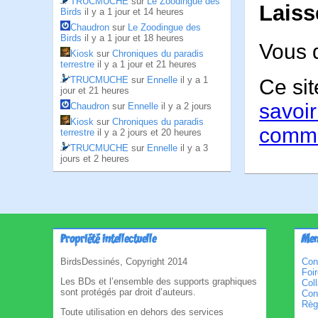
TRUCMUCHE
sur
Le Zoodingue des
Laiss
Birds
il y a 1 jour et 14 heures
Chaudron
sur
Le Zoodingue des
Birds
il y a 1 jour et 18 heures
Vous 
Kiosk
sur
Chroniques du paradis
terrestre
il y a 1 jour et 21 heures
TRUCMUCHE
sur
Ennelle
il y a 1
Ce sit
jour et 21 heures
savoir
Chaudron
sur
Ennelle
il y a 2 jours
Kiosk
sur
Chroniques du paradis
comme
terrestre
il y a 2 jours et 20 heures
TRUCMUCHE
sur
Ennelle
il y a 3
jours et 2 heures
Propriété intellectuelle
Men
BirdsDessinés, Copyright 2014
Con
Foi
Les BDs et l’ensemble des supports graphiques
Col
sont protégés par droit d’auteurs.
Cond
Règl
Toute utilisation en dehors des services