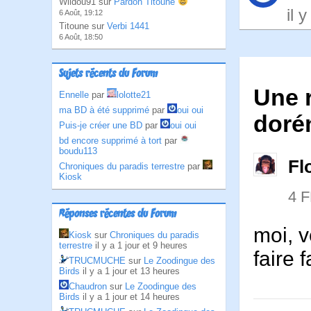
Wildou91 sur
Pardon Titoune
il 
6 Août, 19:12
Titoune sur
Verbi 1441
6 Août, 18:50
Sujets récents du Forum
Une 
Ennelle
par
lolotte21
ma BD à été supprimé
par
oui oui
doré
Puis-je créer une BD
par
oui oui
bd encore supprimé à tort
par
boudu113
Fl
Chroniques du paradis terrestre
par
Kiosk
4 
Réponses récentes du Forum
moi, v
Kiosk
sur
Chroniques du paradis
terrestre
il y a 1 jour et 9 heures
faire 
TRUCMUCHE
sur
Le Zoodingue des
Birds
il y a 1 jour et 13 heures
Chaudron
sur
Le Zoodingue des
Birds
il y a 1 jour et 14 heures