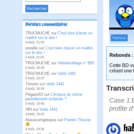
Derniers commentaires
TRUCMUCHE sur
C'est bien d'avoir un
maillot sur le dos !
Humour
6 Août, 21:50
ennelle sur
C'est bien d'avoir un maillot
sur le dos !
Rebonds :
6 Août, 21:05
TRUCMUCHE sur
Verbidouillage n° 800
Cette BD v
6 Août, 20:28
créant une 
TRUCMUCHE sur
Verbi 1441
6 Août, 20:25
Titoune sur
Verbi 1441
Transcri
6 Août, 19:48
Pégase53 sur
L’éclipse du siècle
Case 1:B
partiellement éclipsée ?
6 Août, 19:46
profite d
HlH sur
Verbi 1441
6 Août, 19:42
Alavacomgetepus sur
Pardon Titoune
ha
6 Août, 19:36