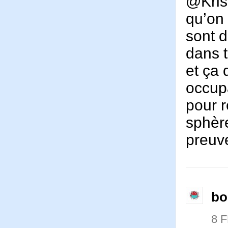
@Kris
qu’on 
sont 
dans t
et ça 
occup
pour r
sphère
preuve
bo
8 