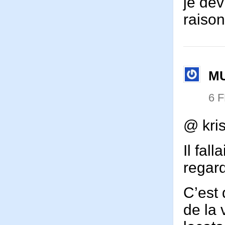
je dev
raiso
M
6 
@ kri
Il fal
regard
C’est 
de la 