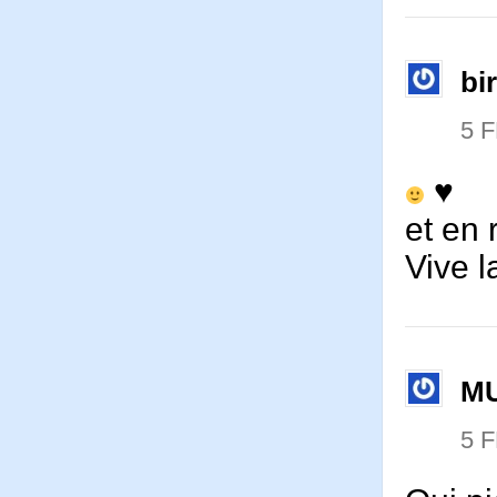
bi
5 
♥
et en
Vive l
M
5 