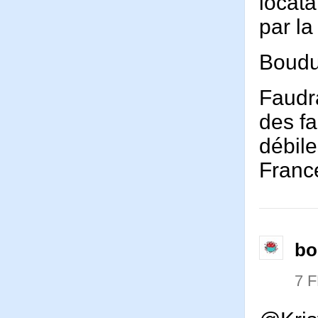
locata
par la
Boudu 
Faudra
des fa
débile
Franc
bo
7 