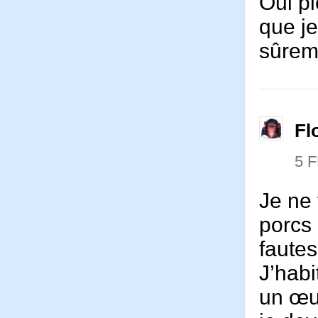
Oui pi
que je
sûreme
Fl
5 
Je ne 
porcs 
faute
J’habi
un œuf