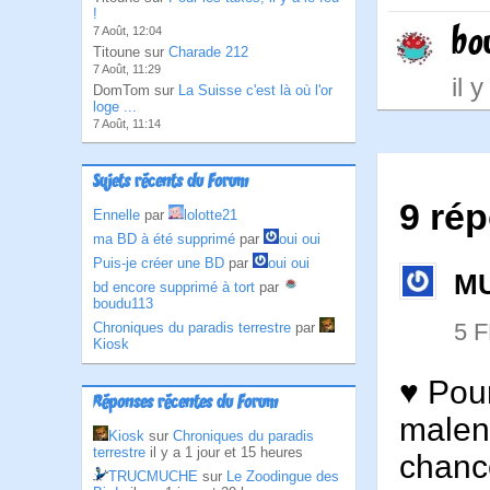
!
bo
7 Août, 12:04
Titoune sur
Charade 212
7 Août, 11:29
il 
DomTom sur
La Suisse c'est là où l'or
loge ...
7 Août, 11:14
Sujets récents du Forum
9 ré
Ennelle
par
lolotte21
ma BD à été supprimé
par
oui oui
Puis-je créer une BD
par
oui oui
M
bd encore supprimé à tort
par
boudu113
5 
Chroniques du paradis terrestre
par
Kiosk
♥ Pour
Réponses récentes du Forum
malenc
Kiosk
sur
Chroniques du paradis
terrestre
il y a 1 jour et 15 heures
chance
TRUCMUCHE
sur
Le Zoodingue des