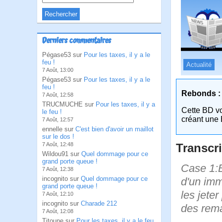
Derniers commentaires
Pégase53 sur
Pour les taxes, il y a le
feu !
Actualité
7 Août, 13:00
Pégase53 sur
Pour les taxes, il y a le
feu !
Rebonds :
7 Août, 12:58
TRUCMUCHE sur
Pour les taxes, il y a
Cette BD v
le feu !
créant une 
7 Août, 12:57
ennelle sur
C'est bien d'avoir un maillot
sur le dos !
Transcri
7 Août, 12:48
Wildou91 sur
Quel dommage pour ce
grand porte queue !
Case 1:B
7 Août, 12:38
incognito sur
Quel dommage pour ce
d'un imm
grand porte queue !
les jeter
7 Août, 12:10
incognito sur
Charade 212
des rema
7 Août, 12:08
Titoune sur
Pour les taxes, il y a le feu