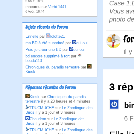
6 Août, 18:50
Case 1:B
macareu sur
Verbi 1441
Vous ave
6 Août, 18:44
photo d
Sujets récents du Forum
fo
Ennelle
par
lolotte21
ma BD à été supprimé
par
oui oui
Puis-je créer une BD
par
oui oui
il 
bd encore supprimé à tort
par
boudu113
Chroniques du paradis terrestre
par
Kiosk
3 ré
Réponses récentes du Forum
Kiosk
sur
Chroniques du paradis
terrestre
il y a 23 heures et 4 minutes
bi
TRUCMUCHE
sur
Le Zoodingue des
Birds
il y a 1 jour et 3 heures
6 
Chaudron
sur
Le Zoodingue des
Birds
il y a 1 jour et 3 heures
TRUCMUCHE
sur
Le Zoodingue des