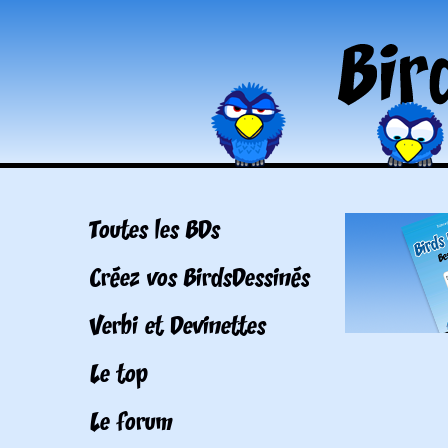
Toutes les BDs
Créez vos BirdsDessinés
Verbi et Devinettes
Le top
Le forum