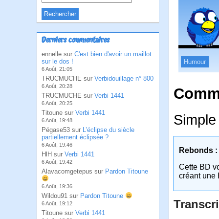
Derniers commentaires
ennelle sur
C'est bien d'avoir un maillot
sur le dos !
Humour
6 Août, 21:05
TRUCMUCHE sur
Verbidouillage n° 800
6 Août, 20:28
Comme
TRUCMUCHE sur
Verbi 1441
6 Août, 20:25
Titoune sur
Verbi 1441
Simple 
6 Août, 19:48
Pégase53 sur
L’éclipse du siècle
partiellement éclipsée ?
6 Août, 19:46
Rebonds :
HlH sur
Verbi 1441
6 Août, 19:42
Cette BD v
Alavacomgetepus sur
Pardon Titoune
créant une 
6 Août, 19:36
Wildou91 sur
Pardon Titoune
Transcri
6 Août, 19:12
Titoune sur
Verbi 1441