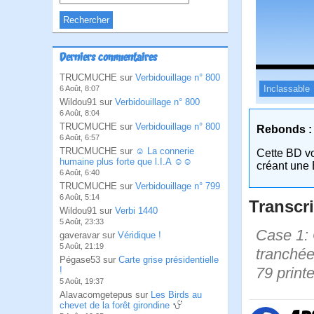
Derniers commentaires
TRUCMUCHE sur
Verbidouillage n° 800
Inclassable
6 Août, 8:07
Wildou91 sur
Verbidouillage n° 800
6 Août, 8:04
TRUCMUCHE sur
Verbidouillage n° 800
Rebonds :
6 Août, 6:57
TRUCMUCHE sur
☺ La connerie
Cette BD v
humaine plus forte que l.I.A ☺☺
créant une 
6 Août, 6:40
TRUCMUCHE sur
Verbidouillage n° 799
6 Août, 5:14
Transcri
Wildou91 sur
Verbi 1440
5 Août, 23:33
Case 1: 
gaveravar sur
Véridique !
5 Août, 21:19
tranchée
Pégase53 sur
Carte grise présidentielle
79 print
!
5 Août, 19:37
Alavacomgetepus sur
Les Birds au
chevet de la forêt girondine