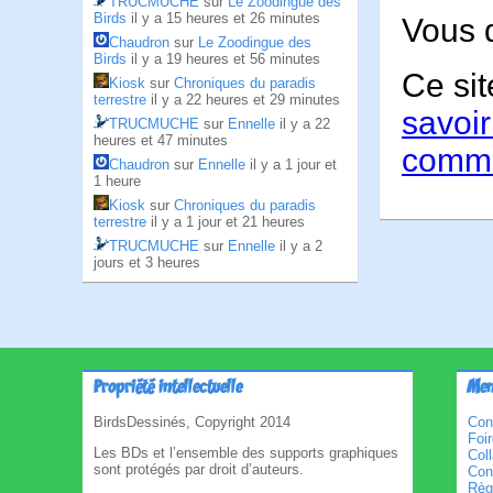
TRUCMUCHE
sur
Le Zoodingue des
Birds
il y a 15 heures et 26 minutes
Vous 
Chaudron
sur
Le Zoodingue des
Birds
il y a 19 heures et 56 minutes
Ce sit
Kiosk
sur
Chroniques du paradis
terrestre
il y a 22 heures et 29 minutes
savoir
TRUCMUCHE
sur
Ennelle
il y a 22
heures et 47 minutes
comme
Chaudron
sur
Ennelle
il y a 1 jour et
1 heure
Kiosk
sur
Chroniques du paradis
terrestre
il y a 1 jour et 21 heures
TRUCMUCHE
sur
Ennelle
il y a 2
jours et 3 heures
Propriété intellectuelle
Men
BirdsDessinés, Copyright 2014
Con
Foi
Les BDs et l’ensemble des supports graphiques
Col
sont protégés par droit d’auteurs.
Cond
Règl