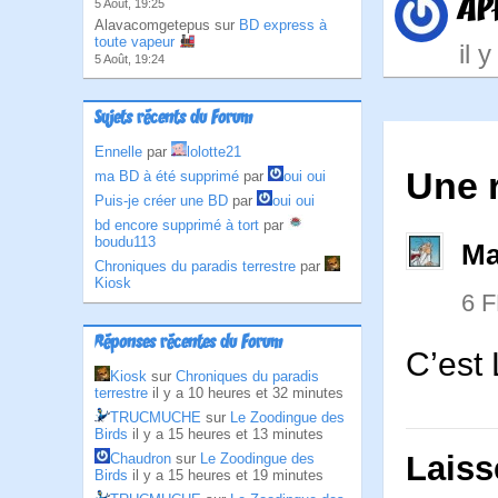
AP
5 Août, 19:25
Alavacomgetepus sur
BD express à
toute vapeur
il 
5 Août, 19:24
Sujets récents du Forum
Ennelle
par
lolotte21
Une 
ma BD à été supprimé
par
oui oui
Puis-je créer une BD
par
oui oui
bd encore supprimé à tort
par
boudu113
Ma
Chroniques du paradis terrestre
par
Kiosk
6 
Réponses récentes du Forum
C’est
Kiosk
sur
Chroniques du paradis
terrestre
il y a 10 heures et 32 minutes
TRUCMUCHE
sur
Le Zoodingue des
Birds
il y a 15 heures et 13 minutes
Laiss
Chaudron
sur
Le Zoodingue des
Birds
il y a 15 heures et 19 minutes