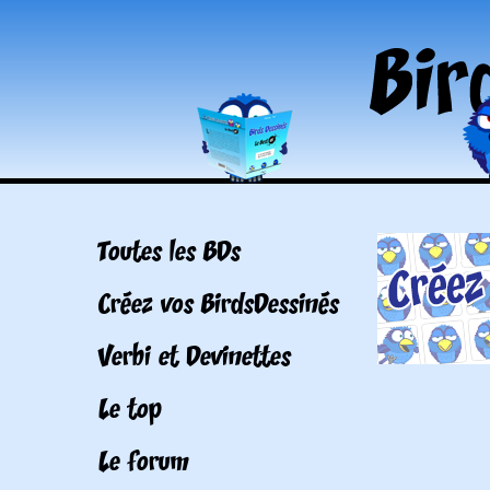
Toutes les BDs
Créez vos BirdsDessinés
Verbi et Devinettes
Le top
Le forum