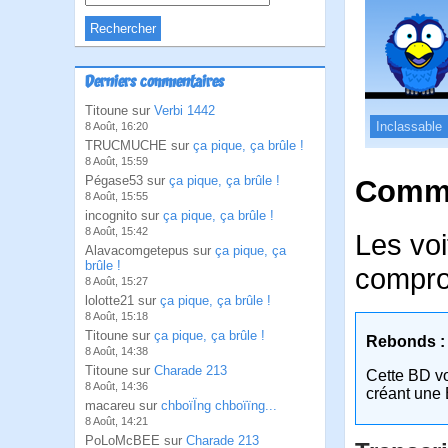
Derniers commentaires
Titoune sur
Verbi 1442
Inclassable
8 Août, 16:20
TRUCMUCHE sur
ça pique, ça brûle !
8 Août, 15:59
Pégase53 sur
ça pique, ça brûle !
Comme
8 Août, 15:55
incognito sur
ça pique, ça brûle !
8 Août, 15:42
Les voi
Alavacomgetepus sur
ça pique, ça
brûle !
compro
8 Août, 15:27
lolotte21 sur
ça pique, ça brûle !
8 Août, 15:18
Titoune sur
ça pique, ça brûle !
Rebonds :
8 Août, 14:38
Titoune sur
Charade 213
Cette BD v
8 Août, 14:36
créant une 
macareu sur
chboïÏng chboïïng...
8 Août, 14:21
PoLoMcBEE sur
Charade 213