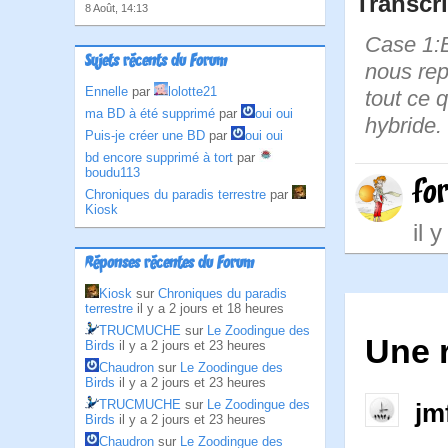
Transcri
8 Août, 14:13
Case 1:B
Sujets récents du Forum
nous rep
Ennelle
par
lolotte21
tout ce 
ma BD à été supprimé
par
oui oui
hybride. 
Puis-je créer une BD
par
oui oui
bd encore supprimé à tort
par
boudu113
fo
Chroniques du paradis terrestre
par
Kiosk
il 
Réponses récentes du Forum
Kiosk
sur
Chroniques du paradis
terrestre
il y a 2 jours et 18 heures
TRUCMUCHE
sur
Le Zoodingue des
Une 
Birds
il y a 2 jours et 23 heures
Chaudron
sur
Le Zoodingue des
Birds
il y a 2 jours et 23 heures
TRUCMUCHE
sur
Le Zoodingue des
jm
Birds
il y a 2 jours et 23 heures
Chaudron
sur
Le Zoodingue des