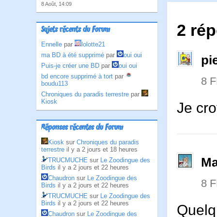
8 Août, 14:09
2 ré
Sujets récents du Forum
Ennelle
par
lolotte21
ma BD à été supprimé
par
oui oui
pi
Puis-je créer une BD
par
oui oui
bd encore supprimé à tort
par
8 
boudu113
Chroniques du paradis terrestre
par
Kiosk
Je cro
Réponses récentes du Forum
Kiosk
sur
Chroniques du paradis
terrestre
il y a 2 jours et 18 heures
Ma
TRUCMUCHE
sur
Le Zoodingue des
Birds
il y a 2 jours et 22 heures
Chaudron
sur
Le Zoodingue des
8 
Birds
il y a 2 jours et 22 heures
TRUCMUCHE
sur
Le Zoodingue des
Birds
il y a 2 jours et 22 heures
Quelq
Chaudron
sur
Le Zoodingue des