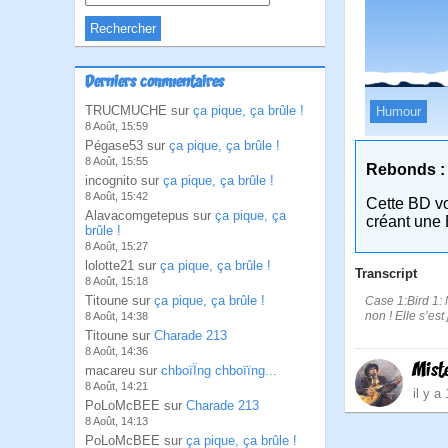
Derniers commentaires
TRUCMUCHE sur
ça pique, ça brûle !
Humour
8 Août, 15:59
Pégase53 sur
ça pique, ça brûle !
8 Août, 15:55
Rebonds :
incognito sur
ça pique, ça brûle !
8 Août, 15:42
Cette BD v
Alavacomgetepus sur
ça pique, ça
créant une 
brûle !
8 Août, 15:27
lolotte21 sur
ça pique, ça brûle !
Transcript
8 Août, 15:18
Titoune sur
ça pique, ça brûle !
Case 1:Bird 1: 
non ! Elle s’es
8 Août, 14:38
Titoune sur
Charade 213
8 Août, 14:36
Mist
macareu sur
chboïÏng chboïïng...
8 Août, 14:21
il y a
PoLoMcBEE sur
Charade 213
8 Août, 14:13
PoLoMcBEE sur
ça pique, ça brûle !