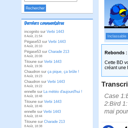
Derniers commentaires
incognito sur
Verbi 1443
Inclassable
8 Août, 21:54
Pégase53 sur
Verbi 1443
8 Août, 20:10
Pégase53 sur
Charade 213
Rebonds :
8 Août, 20:08
Titoune sur
Verbi 1443
Cette BD v
8 Août, 19:36
créant une 
Chaudron sur
ça pique, ça brûle !
8 Août, 19:23
Chaudron sur
Verbi 1443
Transcri
8 Août, 19:22
ennelle sur
La météo d'aujourd'hui !
Case 1:Bi
8 Août, 18:48
Titoune sur
Verbi 1443
2:Bird 1
8 Août, 18:46
mai pou
ennelle sur
Verbi 1443
8 Août, 18:44
Titoune sur
Charade 213
8 Août, 18:38