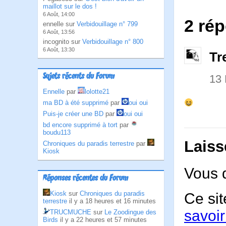
maillot sur le dos !
6 Août, 14:00
2 ré
ennelle sur
Verbidouillage n° 799
6 Août, 13:56
incognito sur
Verbidouillage n° 800
6 Août, 13:30
Tr
Sujets récents du Forum
13
Ennelle
par
lolotte21
ma BD à été supprimé
par
oui oui
Puis-je créer une BD
par
oui oui
bd encore supprimé à tort
par
boudu113
Laiss
Chroniques du paradis terrestre
par
Kiosk
Vous 
Réponses récentes du Forum
Kiosk
sur
Chroniques du paradis
Ce sit
terrestre
il y a 18 heures et 16 minutes
savoir
TRUCMUCHE
sur
Le Zoodingue des
Birds
il y a 22 heures et 57 minutes