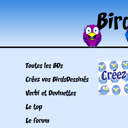
Toutes les BDs
Créez vos BirdsDessinés
Verbi et Devinettes
Le top
Le forum