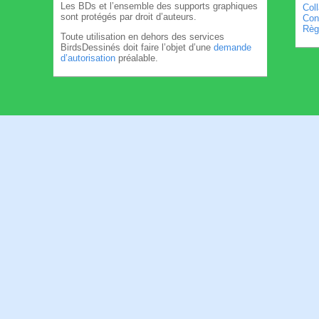
Les BDs et l’ensemble des supports graphiques
Col
sont protégés par droit d’auteurs.
Cond
Règl
Toute utilisation en dehors des services
BirdsDessinés doit faire l’objet d’une
demande
d’autorisation
préalable.