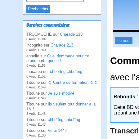
Derniers commentaires
TRUCMUCHE sur
Charade 213
8 Août, 12:06
Humour
incognito sur
Charade 213
8 Août, 12:03
ennelle sur
Quel dommage pour ce
Comme
grand porte queue !
8 Août, 11:56
macareu sur
chboïÏng chboïïng...
avec l'
8 Août, 11:51
Titoune sur
☺ Centre de formation ☺☺
8 Août, 11:49
Titoune sur
Je suis motivé !
Rebonds :
8 Août, 11:48
Titoune sur
Ils veulent tout donner à la
Cette BD v
TV !
créant une 
8 Août, 11:48
Titoune sur
chboïÏng chboïïng...
8 Août, 11:47
Transcri
Titoune sur
Verbi 1442
8 Août, 11:30