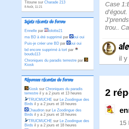
Titoune sur
Charade 213
Case 1:B
8 Août, 11:21
d’égout. 
J’prends
Sujets récents du Forum
trou.. Ca
Ennelle
par
lolotte21
ma BD à été supprimé
par
oui oui
Puis-je créer une BD
par
oui oui
al
bd encore supprimé à tort
par
boudu113
il 
Chroniques du paradis terrestre
par
Kiosk
Réponses récentes du Forum
Kiosk
sur
Chroniques du paradis
2 rép
terrestre
il y a 2 jours et 13 heures
TRUCMUCHE
sur
Le Zoodingue des
Birds
il y a 2 jours et 18 heures
en
Chaudron
sur
Le Zoodingue des
Birds
il y a 2 jours et 18 heures
TRUCMUCHE
sur
Le Zoodingue des
15
Birds
il y a 2 jours et 18 heures