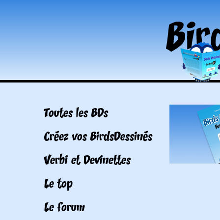
Toutes les BDs
Créez vos BirdsDessinés
Verbi et Devinettes
Le top
Le forum