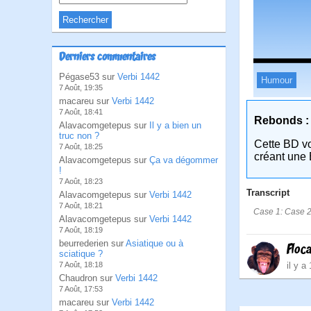
Derniers commentaires
Pégase53 sur
Verbi 1442
Humour
7 Août, 19:35
macareu sur
Verbi 1442
7 Août, 18:41
Rebonds :
Alavacomgetepus sur
Il y a bien un
truc non ?
Cette BD v
7 Août, 18:25
créant une 
Alavacomgetepus sur
Ça va dégommer
!
7 Août, 18:23
Transcript
Alavacomgetepus sur
Verbi 1442
7 Août, 18:21
Case 1: Case 2:
Alavacomgetepus sur
Verbi 1442
7 Août, 18:19
beurrederien sur
Asiatique ou à
Floc
sciatique ?
il y a
7 Août, 18:18
Chaudron sur
Verbi 1442
7 Août, 17:53
macareu sur
Verbi 1442