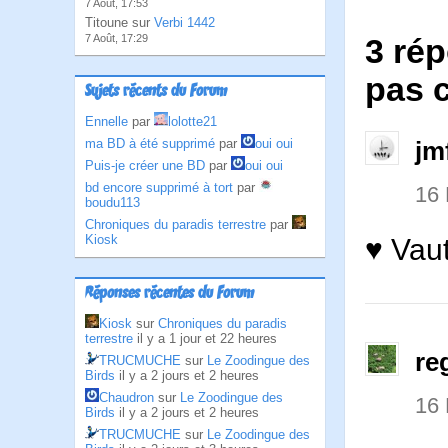
7 Août, 17:53
Titoune sur
Verbi 1442
7 Août, 17:29
3 rép
pas 
Sujets récents du Forum
Ennelle
par
lolotte21
ma BD à été supprimé
par
oui oui
jm
Puis-je créer une BD
par
oui oui
bd encore supprimé à tort
par
16
boudu113
Chroniques du paradis terrestre
par
Kiosk
♥ Vaut
Réponses récentes du Forum
Kiosk
sur
Chroniques du paradis
terrestre
il y a 1 jour et 22 heures
re
TRUCMUCHE
sur
Le Zoodingue des
Birds
il y a 2 jours et 2 heures
Chaudron
sur
Le Zoodingue des
16
Birds
il y a 2 jours et 2 heures
TRUCMUCHE
sur
Le Zoodingue des