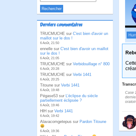
Derniers commentaires
TRUCMUCHE sur
C'est bien d'avoir un
Hum
maillot sur le dos !
6 Août, 21:50
ennelle sur
C'est bien d'avoir un maillot
Reb
sur le dos !
6 Août, 21:05
Cett
TRUCMUCHE sur
Verbidouillage n° 800
créa
6 Août, 20:28
TRUCMUCHE sur
Verbi 1441
6 Août, 20:25
Transcr
Titoune sur
Verbi 1441
6 Août, 19:48
Case 1
Pégase53 sur
L’éclipse du siècle
dernie
partiellement éclipsée ?
oratoi
6 Août, 19:46
HlH sur
Verbi 1441
6 Août, 19:42
Alavacomgetepus sur
Pardon Titoune
6 Août, 19:36