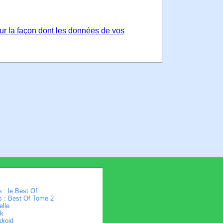
sur la façon dont les données de vos
 : le Best Of
s : Best Of Tome 2
elle
k
droid