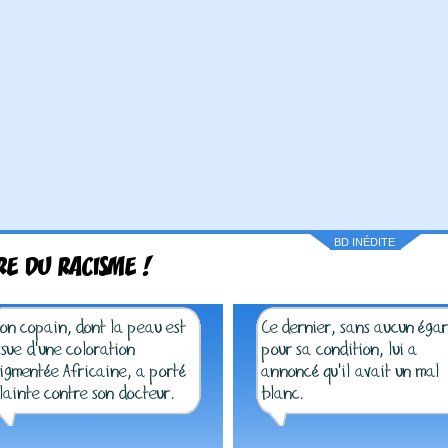
BD INÉDITE
E DU RACISME !