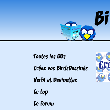
Toutes les BDs
Créez vos BirdsDessinés
Verbi et Devinettes
Le top
Le forum