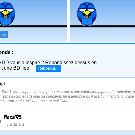
our
onds :
e BD vous a inspiré ? Rebondissez dessus en
nt une BD liée :
Rebondir...
ipt
:Bird 1: Mon copain, dont la peau est issue d'une coloration pigmentée Africaine, a
r, sans aucun égard pour sa condition, lui a annoncé qu'il avait un mal blanc. Case 3
res aurait voulu qu'il annonce un mal livide !
Flocal93
il y a 11 ans