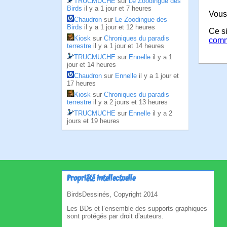
TRUCMUCHE
sur
Le Zoodingue des
Birds
il y a 1 jour et 7 heures
Vous
Chaudron
sur
Le Zoodingue des
Birds
il y a 1 jour et 12 heures
Ce si
Kiosk
sur
Chroniques du paradis
comm
terrestre
il y a 1 jour et 14 heures
TRUCMUCHE
sur
Ennelle
il y a 1
jour et 14 heures
Chaudron
sur
Ennelle
il y a 1 jour et
17 heures
Kiosk
sur
Chroniques du paradis
terrestre
il y a 2 jours et 13 heures
TRUCMUCHE
sur
Ennelle
il y a 2
jours et 19 heures
Propriété intellectuelle
BirdsDessinés, Copyright 2014
Les BDs et l’ensemble des supports graphiques
sont protégés par droit d’auteurs.