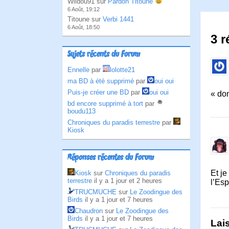
Wildou91 sur
Pardon Titoune
6 Août, 19:12
Titoune sur
Verbi 1441
6 Août, 18:50
3 r
Sujets récents du Forum
Ennelle
par
lolotte21
ma BD à été supprimé
par
oui oui
Puis-je créer une BD
par
oui oui
« don
bd encore supprimé à tort
par
boudu113
Chroniques du paradis terrestre
par
Kiosk
Réponses récentes du Forum
Et je
Kiosk
sur
Chroniques du paradis
terrestre
il y a 1 jour et 2 heures
l’Esp
TRUCMUCHE
sur
Le Zoodingue des
Birds
il y a 1 jour et 7 heures
Chaudron
sur
Le Zoodingue des
Birds
il y a 1 jour et 7 heures
Lai