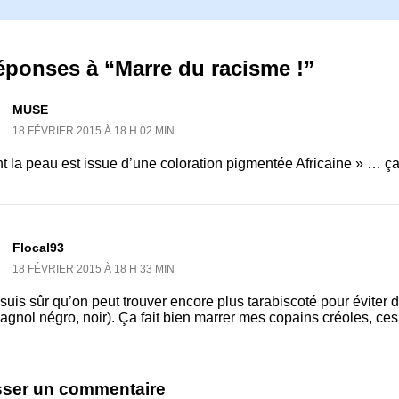
éponses à “Marre du racisme !”
MUSE
18 FÉVRIER 2015 À 18 H 02 MIN
t la peau est issue d’une coloration pigmentée Africaine » … ça 
Flocal93
18 FÉVRIER 2015 À 18 H 33 MIN
 suis sûr qu’on peut trouver encore plus tarabiscoté pour éviter d
agnol négro, noir). Ça fait bien marrer mes copains créoles, ce
sser un commentaire