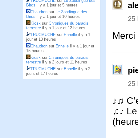
TRUCMUCHE
sur
Le Zoodingue des
al
Birds
il y a 1 jour et 5 heures
Chaudron
sur
Le Zoodingue des
Birds
il y a 1 jour et 10 heures
25
Kiosk
sur
Chroniques du paradis
terrestre
il y a 1 jour et 12 heures
Merci 
TRUCMUCHE
sur
Ennelle
il y a 1
jour et 13 heures
Chaudron
sur
Ennelle
il y a 1 jour et
15 heures
Kiosk
sur
Chroniques du paradis
terrestre
il y a 2 jours et 11 heures
pi
TRUCMUCHE
sur
Ennelle
il y a 2
jours et 17 heures
25
♪♫ C’é
♫♪ Le 
(heur