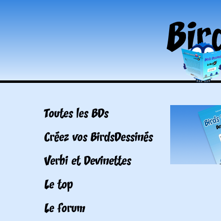
Toutes les BDs
Créez vos BirdsDessinés
Verbi et Devinettes
Le top
Le forum