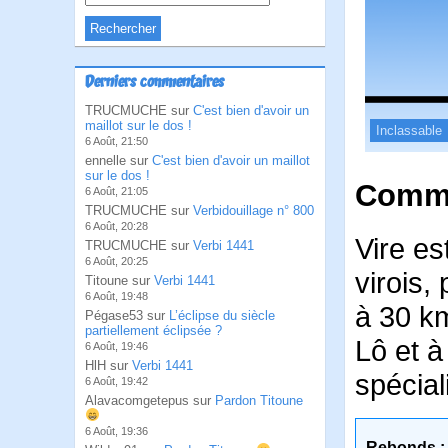
Derniers commentaires
TRUCMUCHE sur
C'est bien d'avoir un
maillot sur le dos !
Inclassable
6 Août, 21:50
ennelle sur
C'est bien d'avoir un maillot
sur le dos !
Comme
6 Août, 21:05
TRUCMUCHE sur
Verbidouillage n° 800
6 Août, 20:28
Vire es
TRUCMUCHE sur
Verbi 1441
6 Août, 20:25
virois,
Titoune sur
Verbi 1441
6 Août, 19:48
à 30 km
Pégase53 sur
L’éclipse du siècle
partiellement éclipsée ?
Lô et à
6 Août, 19:46
HlH sur
Verbi 1441
spéciali
6 Août, 19:42
Alavacomgetepus sur
Pardon Titoune
6 Août, 19:36
Rebonds :