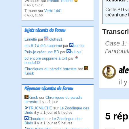
Wildou91 sur
Pardon Titoune
6 Août, 19:12
Cette BD v
Titoune sur
Verbi 1441
créant une 
6 Août, 18:50
Transcri
Sujets récents du Forum
Ennelle
par
lolotte21
Case 1: C
ma BD à été supprimé
par
oui oui
l’andouil
Puis-je créer une BD
par
oui oui
bd encore supprimé à tort
par
boudu113
al
Chroniques du paradis terrestre
par
Kiosk
il 
Réponses récentes du Forum
Kiosk
sur
Chroniques du paradis
terrestre
il y a 1 jour
TRUCMUCHE
sur
Le Zoodingue des
Birds
il y a 1 jour et 5 heures
5 rép
Chaudron
sur
Le Zoodingue des
Birds
il y a 1 jour et 5 heures