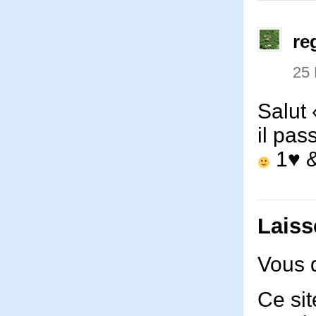
re
25
Salut 
il pa
1♥ 
Laiss
Vous 
Ce sit