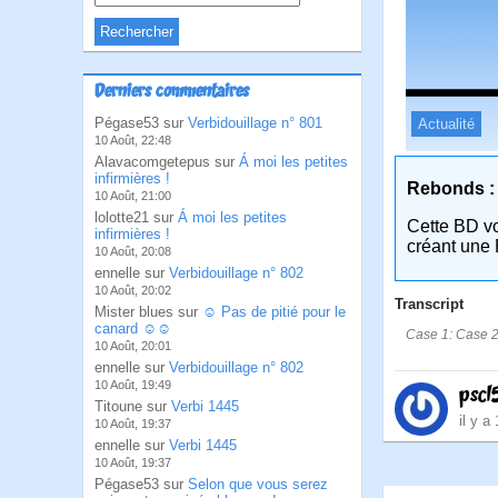
Derniers commentaires
Pégase53 sur
Verbidouillage n° 801
Actualité
10 Août, 22:48
Alavacomgetepus sur
Á moi les petites
infirmières !
Rebonds :
10 Août, 21:00
lolotte21 sur
Á moi les petites
Cette BD v
infirmières !
créant une 
10 Août, 20:08
ennelle sur
Verbidouillage n° 802
10 Août, 20:02
Transcript
Mister blues sur
☺ Pas de pitié pour le
canard ☺☺
Case 1: Case 2:B
10 Août, 20:01
ennelle sur
Verbidouillage n° 802
10 Août, 19:49
pscl
Titoune sur
Verbi 1445
il y a
10 Août, 19:37
ennelle sur
Verbi 1445
10 Août, 19:37
Pégase53 sur
Selon que vous serez