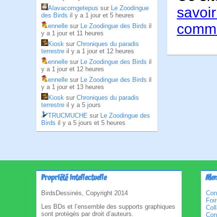
Alavacomgetepus
sur
Le Zoodingue
savoir
des Birds
il y a 1 jour et 5 heures
comme
ennelle
sur
Le Zoodingue des Birds
il
y a 1 jour et 11 heures
Kiosk
sur
Chroniques du paradis
terrestre
il y a 1 jour et 12 heures
ennelle
sur
Le Zoodingue des Birds
il
y a 1 jour et 12 heures
ennelle
sur
Le Zoodingue des Birds
il
y a 1 jour et 13 heures
Kiosk
sur
Chroniques du paradis
terrestre
il y a 5 jours
TRUCMUCHE
sur
Le Zoodingue des
Birds
il y a 5 jours et 5 heures
Propriété intellectuelle
Men
BirdsDessinés, Copyright 2014
Con
Foi
Les BDs et l’ensemble des supports graphiques
Col
sont protégés par droit d’auteurs.
Cond