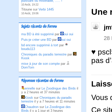
puissant ou misérable, ….. !
10 Août, 19:22
Une 
Titoune sur
Verbi 1445
10 Août, 19:06
jm
Sujets récents du Forum
ma BD à été supprimé
par
oui oui
28
Puis-je créer une BD
par
oui oui
bd encore supprimé à tort
par
boudu113
♥ pscl
Chroniques du paradis terrestre
par
pas d
Kiosk
mise à jour de son compte
par
DomTom
Réponses récentes du Forum
Laiss
ennelle
sur
Le Zoodingue des Birds
il
y a 2 heures et 37 minutes
Vous 
Kiosk
sur
Chroniques du paradis
terrestre
il y a 7 heures et 11 minutes
Chaudron
sur
Le Zoodingue des
Ce sit
Birds
il y a 1 jour et 3 heures