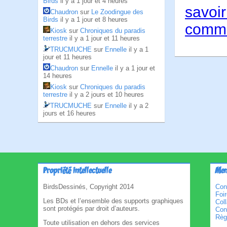
Birds
il y a 1 jour et 4 heures
savoir
Chaudron
sur
Le Zoodingue des
Birds
il y a 1 jour et 8 heures
comme
Kiosk
sur
Chroniques du paradis
terrestre
il y a 1 jour et 11 heures
TRUCMUCHE
sur
Ennelle
il y a 1
jour et 11 heures
Chaudron
sur
Ennelle
il y a 1 jour et
14 heures
Kiosk
sur
Chroniques du paradis
terrestre
il y a 2 jours et 10 heures
TRUCMUCHE
sur
Ennelle
il y a 2
jours et 16 heures
Propriété intellectuelle
Men
BirdsDessinés, Copyright 2014
Con
Foi
Les BDs et l’ensemble des supports graphiques
Col
sont protégés par droit d’auteurs.
Cond
Règl
Toute utilisation en dehors des services