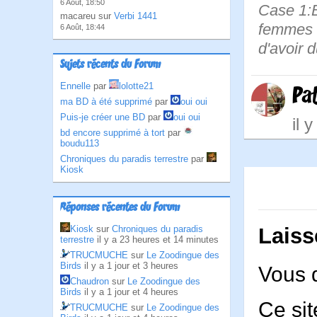
6 Août, 18:50
Case 1:B
macareu sur
Verbi 1441
femmes s
6 Août, 18:44
d'avoir d
Sujets récents du Forum
Ennelle
par
lolotte21
Pa
ma BD à été supprimé
par
oui oui
Puis-je créer une BD
par
oui oui
il 
bd encore supprimé à tort
par
boudu113
Chroniques du paradis terrestre
par
Kiosk
Réponses récentes du Forum
Laiss
Kiosk
sur
Chroniques du paradis
terrestre
il y a 23 heures et 14 minutes
TRUCMUCHE
sur
Le Zoodingue des
Birds
il y a 1 jour et 3 heures
Vous 
Chaudron
sur
Le Zoodingue des
Birds
il y a 1 jour et 4 heures
Ce sit
TRUCMUCHE
sur
Le Zoodingue des