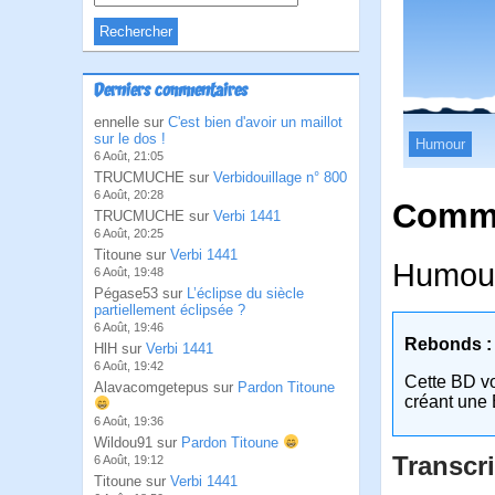
Derniers commentaires
ennelle sur
C'est bien d'avoir un maillot
sur le dos !
Humour
6 Août, 21:05
TRUCMUCHE sur
Verbidouillage n° 800
6 Août, 20:28
Comme
TRUCMUCHE sur
Verbi 1441
6 Août, 20:25
Titoune sur
Verbi 1441
Humour
6 Août, 19:48
Pégase53 sur
L’éclipse du siècle
partiellement éclipsée ?
6 Août, 19:46
Rebonds :
HlH sur
Verbi 1441
6 Août, 19:42
Cette BD v
Alavacomgetepus sur
Pardon Titoune
créant une 
6 Août, 19:36
Wildou91 sur
Pardon Titoune
Transcri
6 Août, 19:12
Titoune sur
Verbi 1441