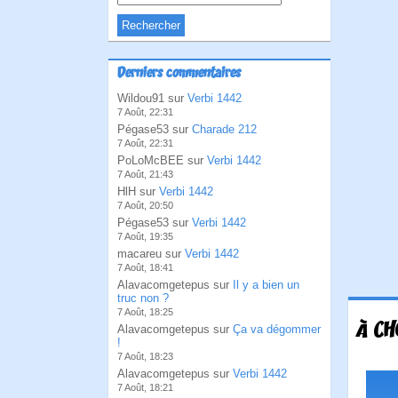
Derniers commentaires
Wildou91 sur
Verbi 1442
7 Août, 22:31
Pégase53 sur
Charade 212
7 Août, 22:31
PoLoMcBEE sur
Verbi 1442
7 Août, 21:43
HlH sur
Verbi 1442
7 Août, 20:50
Pégase53 sur
Verbi 1442
7 Août, 19:35
macareu sur
Verbi 1442
7 Août, 18:41
Alavacomgetepus sur
Il y a bien un
truc non ?
7 Août, 18:25
À CH
Alavacomgetepus sur
Ça va dégommer
!
7 Août, 18:23
Alavacomgetepus sur
Verbi 1442
7 Août, 18:21