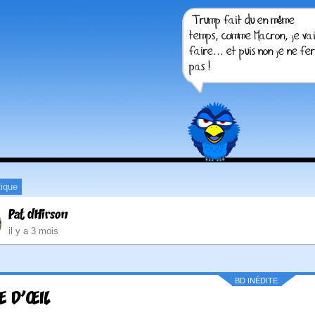
tique
Pat dHirson
il y a 3 mois
BD INÉDITE
E D'ŒIL