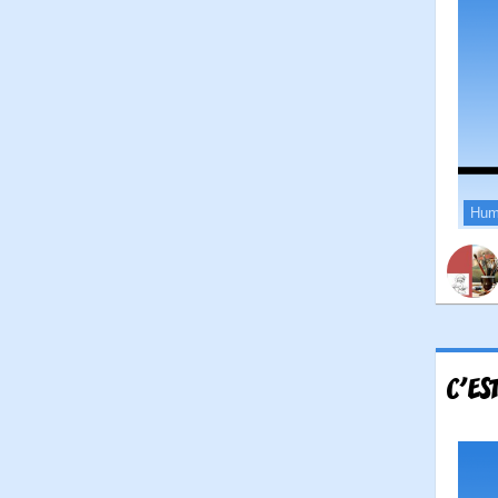
Hum
C'ES