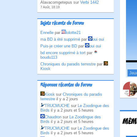
Alavacomgetepus sur
Verbi 1442
7 Août, 18:19
Sujets récents du Forum
Ennelle
par
lolotte21
ma BD à été supprimé
par
oui oui
Puis-je créer une BD
par
oui oui
bd encore supprimé à tort
par
boudu113
Chroniques du paradis terrestre
par
Kiosk
Jeu
Réponses récentes du Forum
Kiosk
sur
Chroniques du paradis
terrestre
il y a 2 jours
TRUCMUCHE
sur
Le Zoodingue des
Birds
il y a 2 jours et 5 heures
Chaudron
sur
Le Zoodingue des
MÊME
Birds
il y a 2 jours et 5 heures
TRUCMUCHE
sur
Le Zoodingue des
Birds
il y a 2 jours et 5 heures