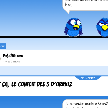
our
Pat dHirson
il y a 3 mois
BD INÉDITE
T ÇA, LE CONFLIT DES 3 D'ORMUZ