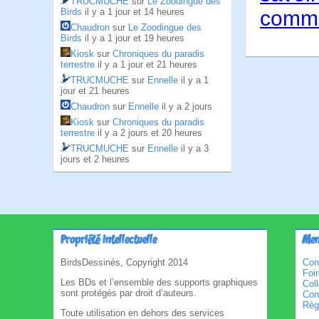
TRUCMUCHE
sur
Le Zoodingue des
Birds
il y a 1 jour et 14 heures
comme
Chaudron
sur
Le Zoodingue des
Birds
il y a 1 jour et 19 heures
Kiosk
sur
Chroniques du paradis
terrestre
il y a 1 jour et 21 heures
TRUCMUCHE
sur
Ennelle
il y a 1
jour et 21 heures
Chaudron
sur
Ennelle
il y a 2 jours
Kiosk
sur
Chroniques du paradis
terrestre
il y a 2 jours et 20 heures
TRUCMUCHE
sur
Ennelle
il y a 3
jours et 2 heures
Propriété intellectuelle
Men
BirdsDessinés, Copyright 2014
Con
Foi
Les BDs et l’ensemble des supports graphiques
Col
sont protégés par droit d’auteurs.
Cond
Règl
Toute utilisation en dehors des services