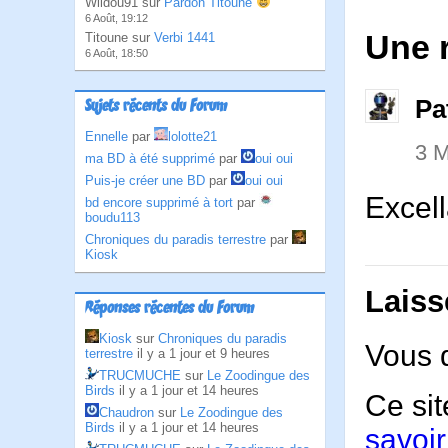
Wildou91 sur
Pardon Titoune
6 Août, 19:12
Une 
Titoune sur
Verbi 1441
6 Août, 18:50
Pa
Sujets récents du Forum
Ennelle
par
lolotte21
3 
ma BD à été supprimé
par
oui oui
Puis-je créer une BD
par
oui oui
Excel
bd encore supprimé à tort
par
boudu113
Chroniques du paradis terrestre
par
Kiosk
Laiss
Réponses récentes du Forum
Kiosk
sur
Chroniques du paradis
Vous 
terrestre
il y a 1 jour et 9 heures
TRUCMUCHE
sur
Le Zoodingue des
Birds
il y a 1 jour et 14 heures
Ce sit
Chaudron
sur
Le Zoodingue des
Birds
il y a 1 jour et 14 heures
savoir