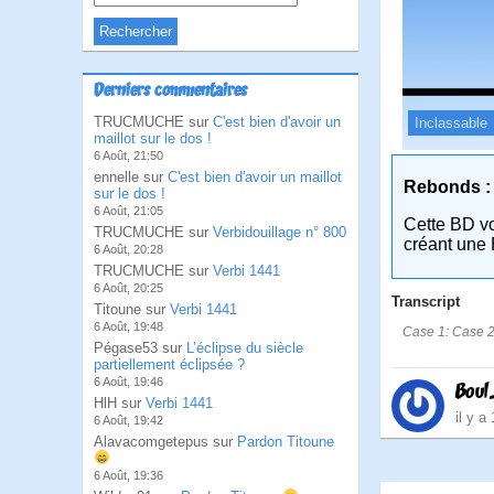
Derniers commentaires
TRUCMUCHE sur
C'est bien d'avoir un
Inclassable
maillot sur le dos !
6 Août, 21:50
ennelle sur
C'est bien d'avoir un maillot
Rebonds :
sur le dos !
6 Août, 21:05
Cette BD v
TRUCMUCHE sur
Verbidouillage n° 800
créant une 
6 Août, 20:28
TRUCMUCHE sur
Verbi 1441
6 Août, 20:25
Transcript
Titoune sur
Verbi 1441
6 Août, 19:48
Case 1: Case 2
Pégase53 sur
L’éclipse du siècle
partiellement éclipsée ?
6 Août, 19:46
Bou
HlH sur
Verbi 1441
il y a
6 Août, 19:42
Alavacomgetepus sur
Pardon Titoune
6 Août, 19:36