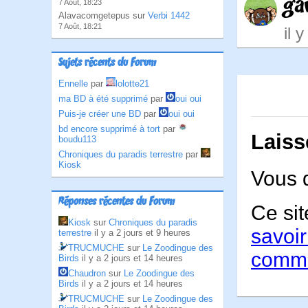
ga
7 Août, 18:23
Alavacomgetepus sur
Verbi 1442
7 Août, 18:21
il 
Sujets récents du Forum
Ennelle
par
lolotte21
ma BD à été supprimé
par
oui oui
Puis-je créer une BD
par
oui oui
bd encore supprimé à tort
par
Laiss
boudu113
Chroniques du paradis terrestre
par
Kiosk
Vous 
Réponses récentes du Forum
Ce sit
Kiosk
sur
Chroniques du paradis
savoir
terrestre
il y a 2 jours et 9 heures
TRUCMUCHE
sur
Le Zoodingue des
comme
Birds
il y a 2 jours et 14 heures
Chaudron
sur
Le Zoodingue des
Birds
il y a 2 jours et 14 heures
TRUCMUCHE
sur
Le Zoodingue des