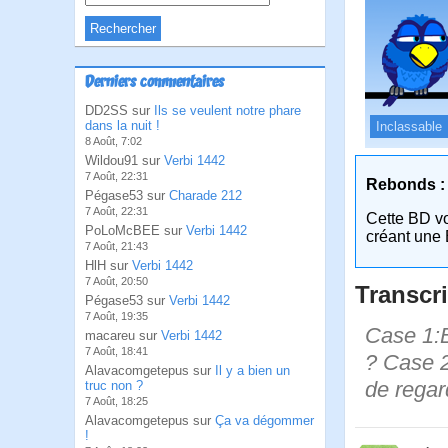
Derniers commentaires
DD2SS sur
Ils se veulent notre phare
dans la nuit !
Inclassable
8 Août, 7:02
Wildou91 sur
Verbi 1442
7 Août, 22:31
Rebonds :
Pégase53 sur
Charade 212
7 Août, 22:31
Cette BD v
PoLoMcBEE sur
Verbi 1442
créant une 
7 Août, 21:43
HlH sur
Verbi 1442
7 Août, 20:50
Transcri
Pégase53 sur
Verbi 1442
7 Août, 19:35
Case 1:B
macareu sur
Verbi 1442
7 Août, 18:41
? Case 2:
Alavacomgetepus sur
Il y a bien un
de regar
truc non ?
7 Août, 18:25
Alavacomgetepus sur
Ça va dégommer
!