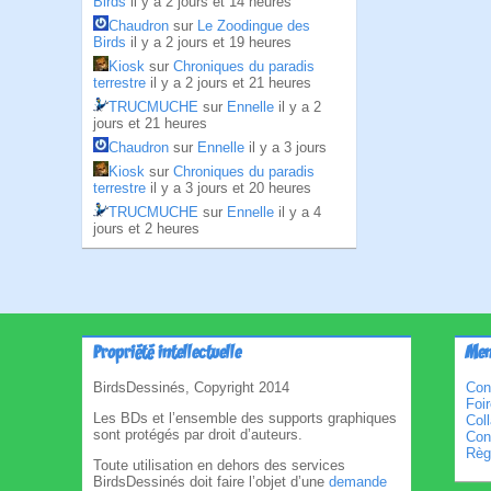
Birds
il y a 2 jours et 14 heures
Chaudron
sur
Le Zoodingue des
Birds
il y a 2 jours et 19 heures
Kiosk
sur
Chroniques du paradis
terrestre
il y a 2 jours et 21 heures
TRUCMUCHE
sur
Ennelle
il y a 2
jours et 21 heures
Chaudron
sur
Ennelle
il y a 3 jours
Kiosk
sur
Chroniques du paradis
terrestre
il y a 3 jours et 20 heures
TRUCMUCHE
sur
Ennelle
il y a 4
jours et 2 heures
Propriété intellectuelle
Men
BirdsDessinés, Copyright 2014
Con
Foi
Les BDs et l’ensemble des supports graphiques
Col
sont protégés par droit d’auteurs.
Cond
Règl
Toute utilisation en dehors des services
BirdsDessinés doit faire l’objet d’une
demande