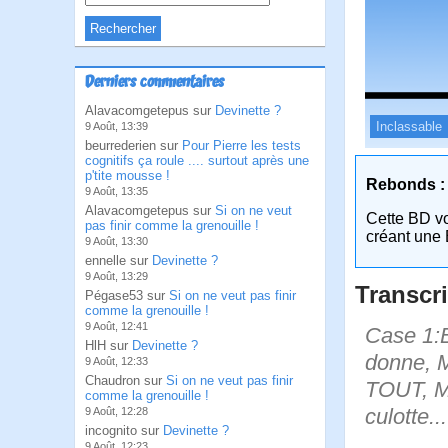
Derniers commentaires
Alavacomgetepus sur
Devinette ?
Inclassable
9 Août, 13:39
beurrederien sur
Pour Pierre les tests
cognitifs ça roule .... surtout après une
p'tite mousse !
Rebonds :
9 Août, 13:35
Alavacomgetepus sur
Si on ne veut
Cette BD v
pas finir comme la grenouille !
créant une 
9 Août, 13:30
ennelle sur
Devinette ?
9 Août, 13:29
Transcri
Pégase53 sur
Si on ne veut pas finir
comme la grenouille !
9 Août, 12:41
Case 1:B
HlH sur
Devinette ?
donne, M
9 Août, 12:33
Chaudron sur
Si on ne veut pas finir
TOUT, Mo
comme la grenouille !
culotte..
9 Août, 12:28
incognito sur
Devinette ?
9 Août, 12:23