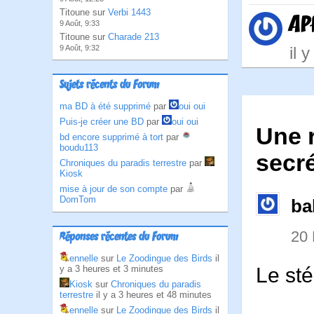
Titoune sur
Verbi 1443
AP
9 Août, 9:33
Titoune sur
Charade 213
il 
9 Août, 9:32
Sujets récents du Forum
ma BD à été supprimé
par
oui oui
Puis-je créer une BD
par
oui oui
Une 
bd encore supprimé à tort
par
boudu113
secré
Chroniques du paradis terrestre
par
Kiosk
mise à jour de son compte
par
DomTom
ba
20
Réponses récentes du Forum
ennelle
sur
Le Zoodingue des Birds
il
Le sté
y a 3 heures et 3 minutes
Kiosk
sur
Chroniques du paradis
terrestre
il y a 3 heures et 48 minutes
ennelle
sur
Le Zoodingue des Birds
il