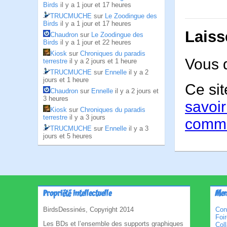
Birds
il y a 1 jour et 17 heures
TRUCMUCHE
sur
Le Zoodingue des
Birds
il y a 1 jour et 17 heures
Laiss
Chaudron
sur
Le Zoodingue des
Birds
il y a 1 jour et 22 heures
Kiosk
sur
Chroniques du paradis
Vous 
terrestre
il y a 2 jours et 1 heure
TRUCMUCHE
sur
Ennelle
il y a 2
jours et 1 heure
Ce sit
Chaudron
sur
Ennelle
il y a 2 jours et
3 heures
savoir
Kiosk
sur
Chroniques du paradis
terrestre
il y a 3 jours
comme
TRUCMUCHE
sur
Ennelle
il y a 3
jours et 5 heures
Propriété intellectuelle
Men
BirdsDessinés, Copyright 2014
Con
Foi
Les BDs et l’ensemble des supports graphiques
Col