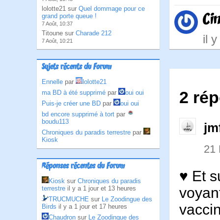
lolotte21 sur
Quel dommage pour ce
Ci
grand porte queue !
7 Août, 10:37
Titoune sur
Charade 212
il 
7 Août, 10:21
Sujets récents du Forum
Ennelle
par
lolotte21
2 ré
ma BD à été supprimé
par
oui oui
Puis-je créer une BD
par
oui oui
bd encore supprimé à tort
par
boudu113
jm
Chroniques du paradis terrestre
par
Kiosk
21
Réponses récentes du Forum
♥ Et s
Kiosk
sur
Chroniques du paradis
voyant
terrestre
il y a 1 jour et 13 heures
TRUCMUCHE
sur
Le Zoodingue des
vaccin
Birds
il y a 1 jour et 17 heures
Chaudron
sur
Le Zoodingue des