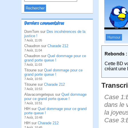
Derniers commentaires
DomTom sur
Des incohérences de la
justice !
Humour
7 Août, 11:05
Chaudron sur
Charade 212
7 Août, 11:04
Rebonds :
Chaudron sur
Quel dommage pour ce
grand porte queue !
Cette BD v
7 Août, 11:03
créant une 
Titoune sur
Quel dommage pour ce
grand porte queue !
7 Août, 10:55
Transcri
Titoune sur
Charade 212
7 Août, 10:53
Alavacomgetepus sur
Quel dommage
Case 1:B
pour ce grand porte queue !
dans le 
7 Août, 10:51
HlH sur
Quel dommage pour ce grand
la joyeus
porte queue !
7 Août, 10:48
Case 3:B
HlH sur
Charade 212
7 Août, 10:45