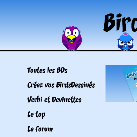
Toutes les BDs
Créez vos BirdsDessinés
Verbi et Devinettes
Le top
Le forum