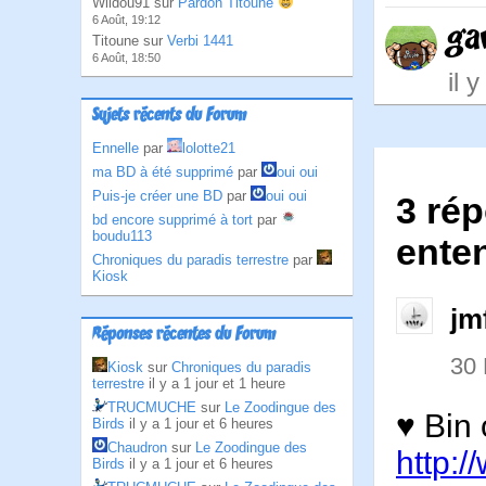
Wildou91 sur
Pardon Titoune
6 Août, 19:12
ga
Titoune sur
Verbi 1441
6 Août, 18:50
il 
Sujets récents du Forum
Ennelle
par
lolotte21
ma BD à été supprimé
par
oui oui
Puis-je créer une BD
par
oui oui
3 rép
bd encore supprimé à tort
par
boudu113
ente
Chroniques du paradis terrestre
par
Kiosk
jm
Réponses récentes du Forum
30
Kiosk
sur
Chroniques du paradis
terrestre
il y a 1 jour et 1 heure
TRUCMUCHE
sur
Le Zoodingue des
♥ Bin 
Birds
il y a 1 jour et 6 heures
Chaudron
sur
Le Zoodingue des
http:/
Birds
il y a 1 jour et 6 heures