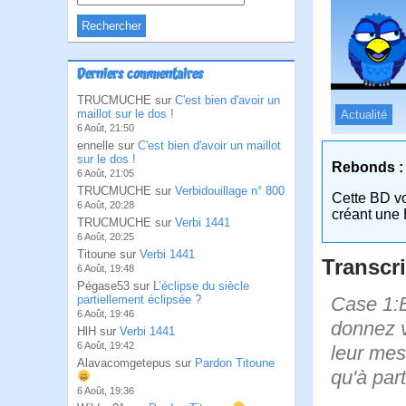
Derniers commentaires
TRUCMUCHE sur
C'est bien d'avoir un
maillot sur le dos !
Actualité
6 Août, 21:50
ennelle sur
C'est bien d'avoir un maillot
sur le dos !
Rebonds :
6 Août, 21:05
TRUCMUCHE sur
Verbidouillage n° 800
Cette BD v
6 Août, 20:28
créant une 
TRUCMUCHE sur
Verbi 1441
6 Août, 20:25
Titoune sur
Verbi 1441
Transcri
6 Août, 19:48
Pégase53 sur
L’éclipse du siècle
Case 1:B
partiellement éclipsée ?
6 Août, 19:46
donnez v
HlH sur
Verbi 1441
6 Août, 19:42
leur mes
Alavacomgetepus sur
Pardon Titoune
qu'à par
6 Août, 19:36