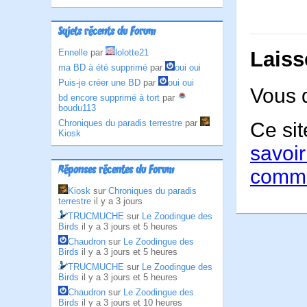
Sujets récents du Forum
Laiss
Ennelle
par
lolotte21
ma BD à été supprimé
par
oui oui
Puis-je créer une BD
par
oui oui
Vous 
bd encore supprimé à tort
par
boudu113
Chroniques du paradis terrestre
par
Ce sit
Kiosk
savoir
Réponses récentes du Forum
comme
Kiosk
sur
Chroniques du paradis
terrestre
il y a 3 jours
TRUCMUCHE
sur
Le Zoodingue des
Birds
il y a 3 jours et 5 heures
Chaudron
sur
Le Zoodingue des
Birds
il y a 3 jours et 5 heures
TRUCMUCHE
sur
Le Zoodingue des
Birds
il y a 3 jours et 5 heures
Chaudron
sur
Le Zoodingue des
Birds
il y a 3 jours et 10 heures