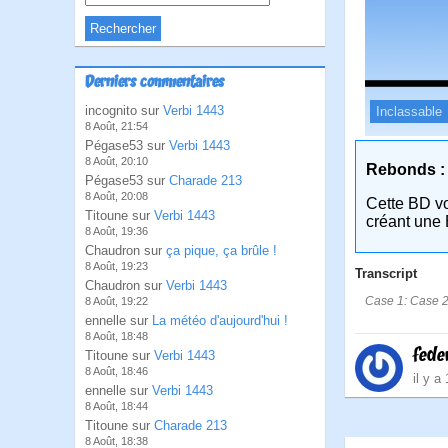
Derniers commentaires
incognito sur
Verbi 1443
Inclassable
8 Août, 21:54
Pégase53 sur
Verbi 1443
8 Août, 20:10
Rebonds :
Pégase53 sur
Charade 213
8 Août, 20:08
Cette BD v
Titoune sur
Verbi 1443
créant une 
8 Août, 19:36
Chaudron sur
ça pique, ça brûle !
8 Août, 19:23
Transcript
Chaudron sur
Verbi 1443
Case 1: Case 2:Bi
8 Août, 19:22
ennelle sur
La météo d'aujourd'hui !
8 Août, 18:48
fede
Titoune sur
Verbi 1443
8 Août, 18:46
il y a
ennelle sur
Verbi 1443
8 Août, 18:44
Titoune sur
Charade 213
8 Août, 18:38