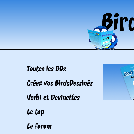
Toutes les BDs
Créez vos BirdsDessinés
Verbi et Devinettes
Le top
Le forum