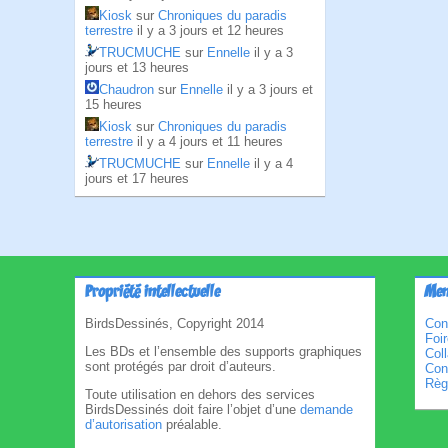
Kiosk
sur
Chroniques du paradis
terrestre
il y a 3 jours et 12 heures
TRUCMUCHE
sur
Ennelle
il y a 3
jours et 13 heures
Chaudron
sur
Ennelle
il y a 3 jours et
15 heures
Kiosk
sur
Chroniques du paradis
terrestre
il y a 4 jours et 11 heures
TRUCMUCHE
sur
Ennelle
il y a 4
jours et 17 heures
Propriété intellectuelle
Men
BirdsDessinés, Copyright 2014
Con
Foi
Les BDs et l’ensemble des supports graphiques
Col
sont protégés par droit d’auteurs.
Cond
Règl
Toute utilisation en dehors des services
BirdsDessinés doit faire l’objet d’une
demande
d’autorisation
préalable.