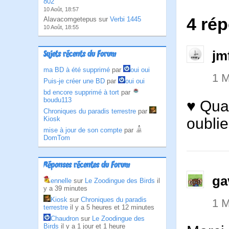
802
10 Août, 18:57
4 rép
Alavacomgetepus sur
Verbi 1445
10 Août, 18:55
jm
Sujets récents du Forum
ma BD à été supprimé
par
oui oui
1 M
Puis-je créer une BD
par
oui oui
bd encore supprimé à tort
par
boudu113
♥ Quan
Chroniques du paradis terrestre
par
oublie
Kiosk
mise à jour de son compte
par
DomTom
Réponses récentes du Forum
ga
ennelle
sur
Le Zoodingue des Birds
il
y a 39 minutes
Kiosk
sur
Chroniques du paradis
1 M
terrestre
il y a 5 heures et 12 minutes
Chaudron
sur
Le Zoodingue des
Birds
il y a 1 jour et 1 heure