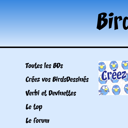
Toutes les BDs
Créez vos BirdsDessinés
Verbi et Devinettes
Le top
Le forum