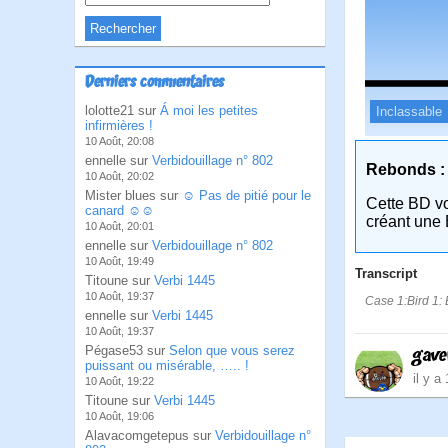
Derniers commentaires
lolotte21 sur
Á moi les petites
Inclassable
infirmières !
10 Août, 20:08
ennelle sur
Verbidouillage n° 802
Rebonds :
10 Août, 20:02
Mister blues sur
☺ Pas de pitié pour le
Cette BD v
canard ☺☺
créant une 
10 Août, 20:01
ennelle sur
Verbidouillage n° 802
10 Août, 19:49
Transcript
Titoune sur
Verbi 1445
10 Août, 19:37
Case 1:Bird 1: 
ennelle sur
Verbi 1445
10 Août, 19:37
Pégase53 sur
Selon que vous serez
gave
puissant ou misérable, ….. !
il y a
10 Août, 19:22
Titoune sur
Verbi 1445
10 Août, 19:06
Alavacomgetepus sur
Verbidouillage n°