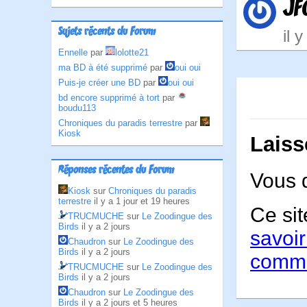
JF
Sujets récents du Forum
il 
Ennelle
par
lolotte21
ma BD à été supprimé
par
oui oui
Puis-je créer une BD
par
oui oui
bd encore supprimé à tort
par
boudu113
Chroniques du paradis terrestre
par
Kiosk
Laiss
Réponses récentes du Forum
Vous 
Kiosk
sur
Chroniques du paradis
terrestre
il y a 1 jour et 19 heures
Ce sit
TRUCMUCHE
sur
Le Zoodingue des
Birds
il y a 2 jours
savoir
Chaudron
sur
Le Zoodingue des
Birds
il y a 2 jours
comme
TRUCMUCHE
sur
Le Zoodingue des
Birds
il y a 2 jours
Chaudron
sur
Le Zoodingue des
Birds
il y a 2 jours et 5 heures