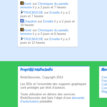
Kiosk
sur
Chroniques du paradis
terrestre
il y a 2 jours et 7 heures
TRUCMUCHE
sur
Ennelle
il y a 2
jours et 7 heures
Chaudron
sur
Ennelle
il y a 2 jours et
10 heures
Kiosk
sur
Chroniques du paradis
terrestre
il y a 3 jours et 6 heures
TRUCMUCHE
sur
Ennelle
il y a 3
jours et 12 heures
Propriété intellectuelle
Men
BirdsDessinés, Copyright 2014
Con
Foi
Les BDs et l’ensemble des supports graphiques
Col
sont protégés par droit d’auteurs.
Cond
Règl
Toute utilisation en dehors des services
BirdsDessinés doit faire l’objet d’une
demande
d’autorisation
préalable.