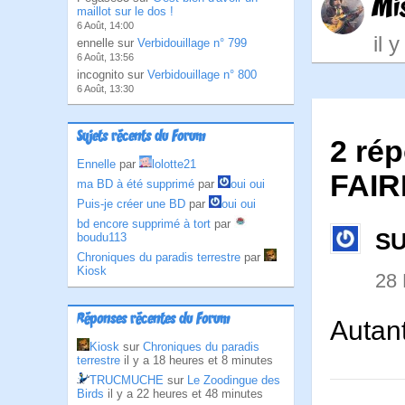
Mi
maillot sur le dos !
6 Août, 14:00
il 
ennelle sur
Verbidouillage n° 799
6 Août, 13:56
incognito sur
Verbidouillage n° 800
6 Août, 13:30
Sujets récents du Forum
2 ré
Ennelle
par
lolotte21
FAIR
ma BD à été supprimé
par
oui oui
Puis-je créer une BD
par
oui oui
bd encore supprimé à tort
par
SU
boudu113
Chroniques du paradis terrestre
par
Kiosk
28 
Réponses récentes du Forum
Autant
Kiosk
sur
Chroniques du paradis
terrestre
il y a 18 heures et 8 minutes
TRUCMUCHE
sur
Le Zoodingue des
Birds
il y a 22 heures et 48 minutes