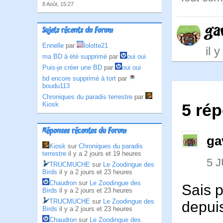
8 Août, 15:27
ga
Sujets récents du Forum
Ennelle
par
lolotte21
il 
ma BD à été supprimé
par
oui oui
Puis-je créer une BD
par
oui oui
bd encore supprimé à tort
par
boudu113
Chroniques du paradis terrestre
par
Kiosk
5 rép
Réponses récentes du Forum
ga
Kiosk
sur
Chroniques du paradis
terrestre
il y a 2 jours et 19 heures
5 J
TRUCMUCHE
sur
Le Zoodingue des
Birds
il y a 2 jours et 23 heures
Chaudron
sur
Le Zoodingue des
Sais p
Birds
il y a 2 jours et 23 heures
TRUCMUCHE
sur
Le Zoodingue des
depuis
Birds
il y a 2 jours et 23 heures
Chaudron
sur
Le Zoodingue des