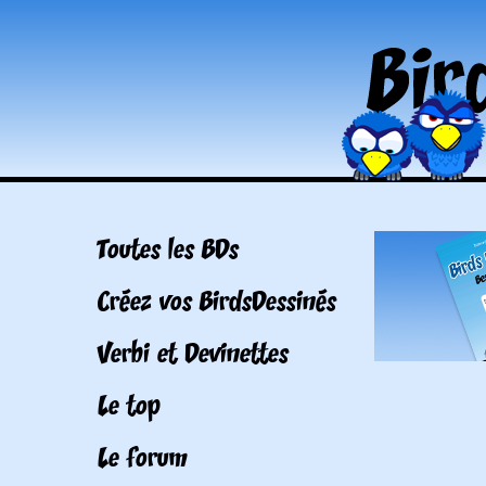
Toutes les BDs
Créez vos BirdsDessinés
Verbi et Devinettes
Le top
Le forum