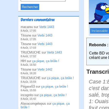
Derniers commentaires
macareu sur
Verbi 1443
Inclassable
8 Août, 17:05
Titoune sur
Verbi 1443
8 Août, 17:05
Titoune sur
Verbi 1443
Rebonds :
8 Août, 17:03
TRUCMUCHE sur
Verbi 1443
Cette BD v
8 Août, 17:02
créant une 
HlH sur
ça pique, ça brûle !
8 Août, 16:50
Titoune sur
Verbi 1442
Transcri
8 Août, 16:20
TRUCMUCHE sur
ça pique, ça brûle !
Case 1:B
8 Août, 15:59
Pégase53 sur
ça pique, ça brûle !
c'est da
8 Août, 15:55
salé, tro
incognito sur
ça pique, ça brûle !
8 Août, 15:42
1: Ouais
Alavacomgetepus sur
ça pique, ça
fout com
brûle !