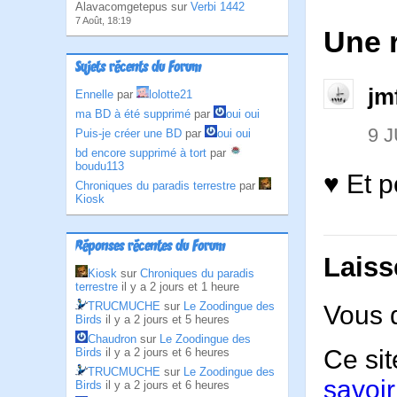
Alavacomgetepus sur
Verbi 1442
7 Août, 18:19
Une 
Sujets récents du Forum
jm
Ennelle
par
lolotte21
ma BD à été supprimé
par
oui oui
9 J
Puis-je créer une BD
par
oui oui
bd encore supprimé à tort
par
boudu113
♥ Et p
Chroniques du paradis terrestre
par
Kiosk
Réponses récentes du Forum
Laiss
Kiosk
sur
Chroniques du paradis
terrestre
il y a 2 jours et 1 heure
TRUCMUCHE
sur
Le Zoodingue des
Vous 
Birds
il y a 2 jours et 5 heures
Chaudron
sur
Le Zoodingue des
Ce sit
Birds
il y a 2 jours et 6 heures
TRUCMUCHE
sur
Le Zoodingue des
savoir
Birds
il y a 2 jours et 6 heures