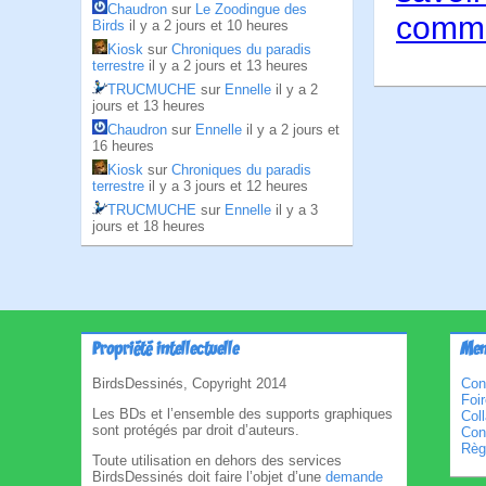
Chaudron
sur
Le Zoodingue des
comme
Birds
il y a 2 jours et 10 heures
Kiosk
sur
Chroniques du paradis
terrestre
il y a 2 jours et 13 heures
TRUCMUCHE
sur
Ennelle
il y a 2
jours et 13 heures
Chaudron
sur
Ennelle
il y a 2 jours et
16 heures
Kiosk
sur
Chroniques du paradis
terrestre
il y a 3 jours et 12 heures
TRUCMUCHE
sur
Ennelle
il y a 3
jours et 18 heures
Propriété intellectuelle
Men
BirdsDessinés, Copyright 2014
Con
Foi
Les BDs et l’ensemble des supports graphiques
Col
sont protégés par droit d’auteurs.
Cond
Règl
Toute utilisation en dehors des services
BirdsDessinés doit faire l’objet d’une
demande