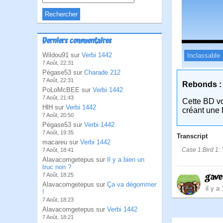
Derniers commentaires
Wildou91 sur
Verbi 1442
Inclassable
7 Août, 22:31
Pégase53 sur
Charade 212
7 Août, 22:31
Rebonds :
PoLoMcBEE sur
Verbi 1442
7 Août, 21:43
Cette BD v
HlH sur
Verbi 1442
créant une 
7 Août, 20:50
Pégase53 sur
Verbi 1442
7 Août, 19:35
Transcript
macareu sur
Verbi 1442
Case 1:Bird 1: 
7 Août, 18:41
Alavacomgetepus sur
Il y a bien un
truc non ?
gave
7 Août, 18:25
Alavacomgetepus sur
Ça va dégommer
il y a
!
7 Août, 18:23
Alavacomgetepus sur
Verbi 1442
7 Août, 18:21