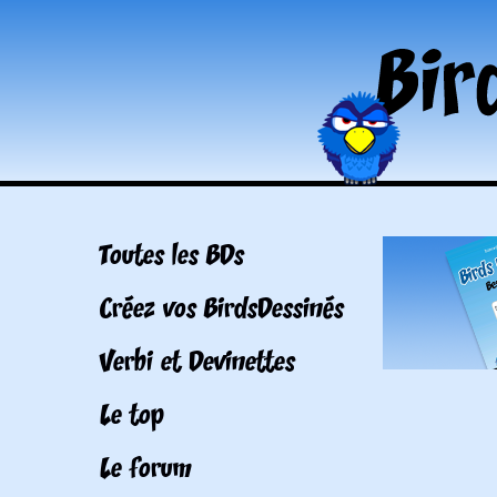
Toutes les BDs
Créez vos BirdsDessinés
Verbi et Devinettes
Le top
Le forum