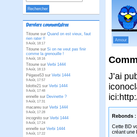
Derniers commentaires
Titoune sur
Quand on est vieux, faut
rien rater !!
Amour
9 Août, 18:17
Titoune sur
Si on ne veut pas finir
comme la grenouille !
Comme
9 Août, 18:16
Titoune sur
Verbi 1444
9 Août, 18:13
J'ai pu
Pégase53 sur
Verbi 1444
9 Août, 17:57
iconocl
lolotte21 sur
Verbi 1444
9 Août, 17:48
ici:ht
ennelle sur
Devinette ?
9 Août, 17:31
macareu sur
Verbi 1444
9 Août, 17:28
Rebonds :
incognito sur
Verbi 1444
9 Août, 17:24
Cette BD v
ennelle sur
Verbi 1444
créant une 
9 Août, 17:22