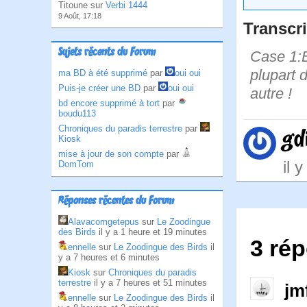
Titoune sur
Verbi 1444
9 Août, 17:18
Transcri
Sujets récents du Forum
Case 1:B
plupart 
ma BD à été supprimé
par
oui oui
Puis-je créer une BD
par
oui oui
autre !
bd encore supprimé à tort
par
boudu113
Chroniques du paradis terrestre
par
gd
Kiosk
mise à jour de son compte
par
il 
DomTom
Réponses récentes du Forum
Alavacomgetepus
sur
Le Zoodingue
des Birds
il y a 1 heure et 19 minutes
3 ré
ennelle
sur
Le Zoodingue des Birds
il
y a 7 heures et 6 minutes
Kiosk
sur
Chroniques du paradis
terrestre
il y a 7 heures et 51 minutes
jm
ennelle
sur
Le Zoodingue des Birds
il