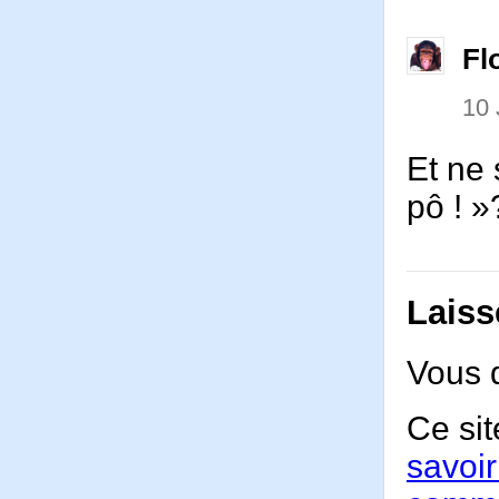
Fl
10 
Et ne 
pô ! »
Laiss
Vous 
Ce sit
savoir