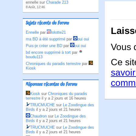
ennelle sur
Charade 213
8 Août, 12:46
Sujets récents du Forum
Laiss
Ennelle
par
lolotte21
ma BD à été supprimé
par
oui oui
Vous 
Puis-je créer une BD
par
oui oui
bd encore supprimé à tort
par
boudu113
Ce sit
Chroniques du paradis terrestre
par
Kiosk
savoir
comme
Réponses récentes du Forum
Kiosk
sur
Chroniques du paradis
terrestre
il y a 2 jours et 16 heures
TRUCMUCHE
sur
Le Zoodingue des
Birds
il y a 2 jours et 21 heures
Chaudron
sur
Le Zoodingue des
Birds
il y a 2 jours et 21 heures
TRUCMUCHE
sur
Le Zoodingue des
Birds
il y a 2 jours et 21 heures