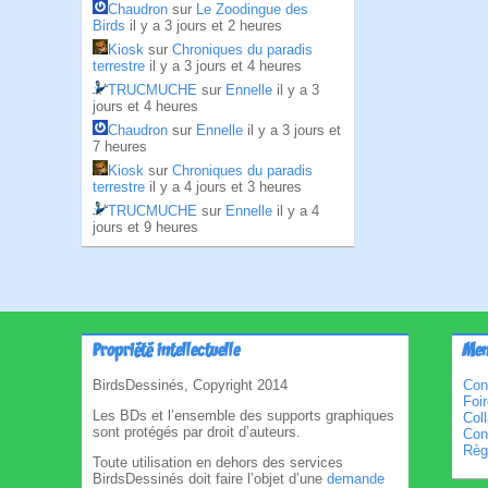
Chaudron
sur
Le Zoodingue des
Birds
il y a 3 jours et 2 heures
Kiosk
sur
Chroniques du paradis
terrestre
il y a 3 jours et 4 heures
TRUCMUCHE
sur
Ennelle
il y a 3
jours et 4 heures
Chaudron
sur
Ennelle
il y a 3 jours et
7 heures
Kiosk
sur
Chroniques du paradis
terrestre
il y a 4 jours et 3 heures
TRUCMUCHE
sur
Ennelle
il y a 4
jours et 9 heures
Propriété intellectuelle
Men
BirdsDessinés, Copyright 2014
Con
Foi
Les BDs et l’ensemble des supports graphiques
Col
sont protégés par droit d’auteurs.
Cond
Règl
Toute utilisation en dehors des services
BirdsDessinés doit faire l’objet d’une
demande