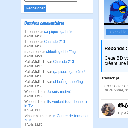
Derniers commentaires
Titoune sur
ça pique, ça brûle !
Inclassable
8 Août, 14:38
Titoune sur
Charade 213
8 Août, 14:36
Rebonds :
macareu sur
chboïÏng chboïïng...
8 Août, 14:21
Cette BD v
PoLoMcBEE sur
Charade 213
créant une 
8 Août, 14:13
PoLoMcBEE sur
ça pique, ça brûle !
8 Août, 14:09
Transcript
PoLoMcBEE sur
chboïÏng chboïïng...
Case 1:Bird 1: 
8 Août, 13:59
Tu veux dire, u
Wildou91 sur
Je suis motivé !
8 Août, 13:12
Wildou91 sur
Ils veulent tout donner à
Mist
la TV !
8 Août, 13:10
il y a
Mister blues sur
☺ Centre de formation
☺☺
8 Août, 12:50