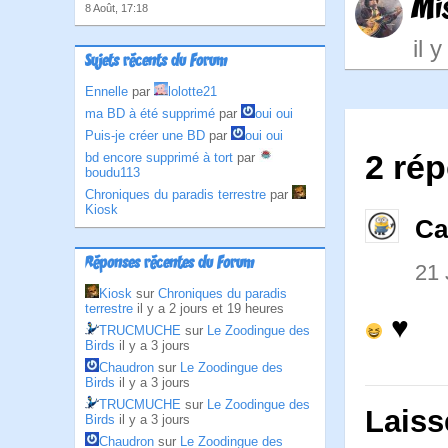
Mi
8 Août, 17:18
il 
Sujets récents du Forum
Ennelle
par
lolotte21
ma BD à été supprimé
par
oui oui
Puis-je créer une BD
par
oui oui
2 ré
bd encore supprimé à tort
par
boudu113
Chroniques du paradis terrestre
par
Kiosk
Ca
Réponses récentes du Forum
21 
Kiosk
sur
Chroniques du paradis
terrestre
il y a 2 jours et 19 heures
♥
TRUCMUCHE
sur
Le Zoodingue des
Birds
il y a 3 jours
Chaudron
sur
Le Zoodingue des
Birds
il y a 3 jours
TRUCMUCHE
sur
Le Zoodingue des
Laiss
Birds
il y a 3 jours
Chaudron
sur
Le Zoodingue des