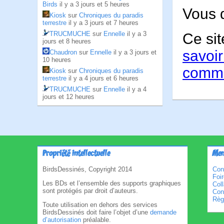
Birds
il y a 3 jours et 5 heures
Vous 
Kiosk
sur
Chroniques du paradis
terrestre
il y a 3 jours et 7 heures
TRUCMUCHE
sur
Ennelle
il y a 3
Ce sit
jours et 8 heures
savoir
Chaudron
sur
Ennelle
il y a 3 jours et
10 heures
comme
Kiosk
sur
Chroniques du paradis
terrestre
il y a 4 jours et 6 heures
TRUCMUCHE
sur
Ennelle
il y a 4
jours et 12 heures
Propriété intellectuelle
Men
BirdsDessinés, Copyright 2014
Con
Foi
Les BDs et l’ensemble des supports graphiques
Col
sont protégés par droit d’auteurs.
Cond
Règl
Toute utilisation en dehors des services
BirdsDessinés doit faire l’objet d’une
demande
d’autorisation
préalable.