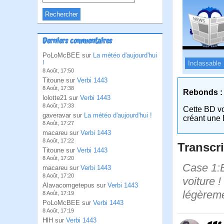
Derniers commentaires
PoLoMcBEE sur
La météo d'aujourd'hui
!
Inclassable
8 Août, 17:50
Titoune sur
Verbi 1443
8 Août, 17:38
Rebonds :
lolotte21 sur
Verbi 1443
8 Août, 17:33
Cette BD v
gaveravar sur
La météo d'aujourd'hui !
créant une 
8 Août, 17:27
macareu sur
Verbi 1443
8 Août, 17:22
Transcri
Titoune sur
Verbi 1443
8 Août, 17:20
Case 1:B
macareu sur
Verbi 1443
8 Août, 17:20
voiture 
Alavacomgetepus sur
Verbi 1443
légèreme
8 Août, 17:19
PoLoMcBEE sur
Verbi 1443
8 Août, 17:19
HlH sur
Verbi 1443