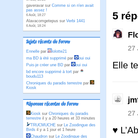
gaveravar sur
Comme si on n'en avait
pas assez !
5 ré
6 Août, 18:27
Alavacomgetepus sur
Verbi 1441
6 Août, 18:24
Fl
Sujets récents du Forum
27 
Ennelle
par
lolotte21
ma BD à été supprimé
par
oui oui
Elle t
Puis-je créer une BD
par
oui oui
bd encore supprimé à tort
par
boudu113
Chroniques du paradis terrestre
par
Kiosk
jm
Réponses récentes du Forum
27 
Kiosk
sur
Chroniques du paradis
terrestre
il y a 20 heures et 33 minutes
TRUCMUCHE
sur
Le Zoodingue des
♥ L’Ab
Birds
il y a 1 jour et 1 heure
Chaudron
sur
Le Zoodingue des