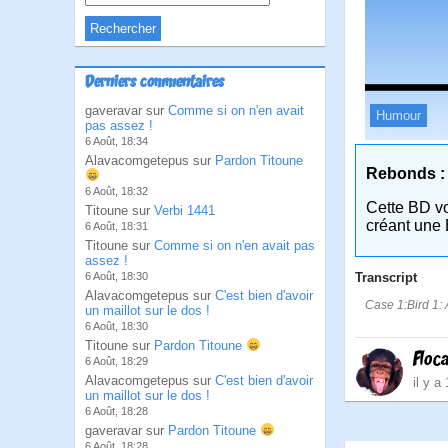
Derniers commentaires
gaveravar sur
Comme si on n'en avait
Humour
pas assez !
6 Août, 18:34
Alavacomgetepus sur
Pardon Titoune
Rebonds :
6 Août, 18:32
Cette BD v
Titoune sur
Verbi 1441
créant une 
6 Août, 18:31
Titoune sur
Comme si on n'en avait pas
assez !
Transcript
6 Août, 18:30
Alavacomgetepus sur
C'est bien d'avoir
Case 1:Bird 1: 
un maillot sur le dos !
6 Août, 18:30
Titoune sur
Pardon Titoune
Floc
6 Août, 18:29
Alavacomgetepus sur
C'est bien d'avoir
il y a
un maillot sur le dos !
6 Août, 18:28
gaveravar sur
Pardon Titoune
6 Août, 18:28