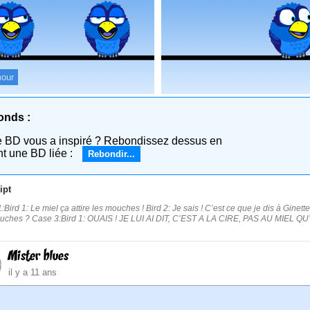
our
onds :
e BD vous a inspiré ? Rebondissez dessus en
nt une BD liée :
Rebondir...
ipt
:Bird 1: Le miel ça attire les mouches ! Bird 2: Je sais ! C’est ce que je dis à Ginett
uches ? Case 3:Bird 1: OUAIS ! JE LUI AI DIT, C’EST A LA CIRE, PAS AU MIEL QU
Mister blues
il y a 11 ans