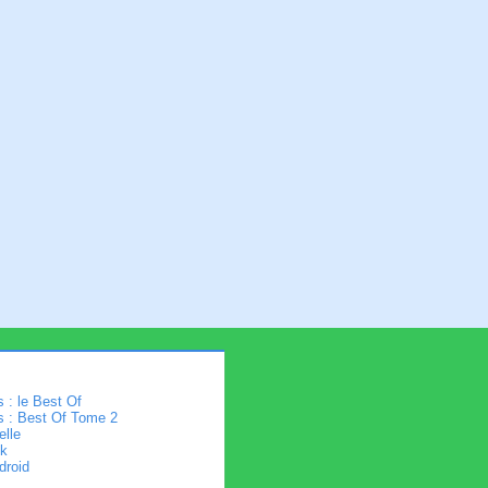
 : le Best Of
s : Best Of Tome 2
elle
k
droid