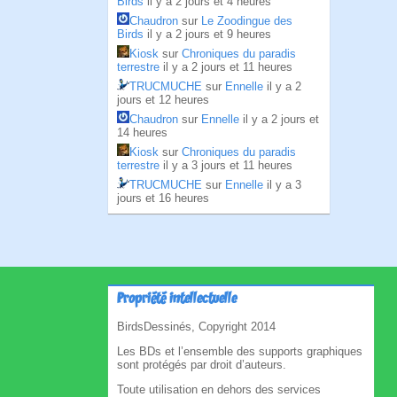
Birds
il y a 2 jours et 4 heures
Chaudron
sur
Le Zoodingue des
Birds
il y a 2 jours et 9 heures
Kiosk
sur
Chroniques du paradis
terrestre
il y a 2 jours et 11 heures
TRUCMUCHE
sur
Ennelle
il y a 2
jours et 12 heures
Chaudron
sur
Ennelle
il y a 2 jours et
14 heures
Kiosk
sur
Chroniques du paradis
terrestre
il y a 3 jours et 11 heures
TRUCMUCHE
sur
Ennelle
il y a 3
jours et 16 heures
Propriété intellectuelle
BirdsDessinés, Copyright 2014
Les BDs et l’ensemble des supports graphiques
sont protégés par droit d’auteurs.
Toute utilisation en dehors des services