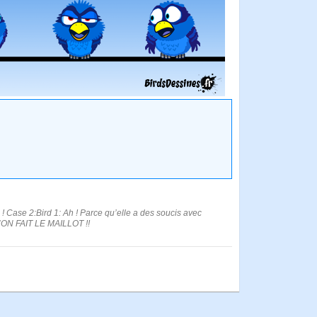
e ! Case 2:Bird 1: Ah ! Parce qu’elle a des soucis avec
’ON FAIT LE MAILLOT !!