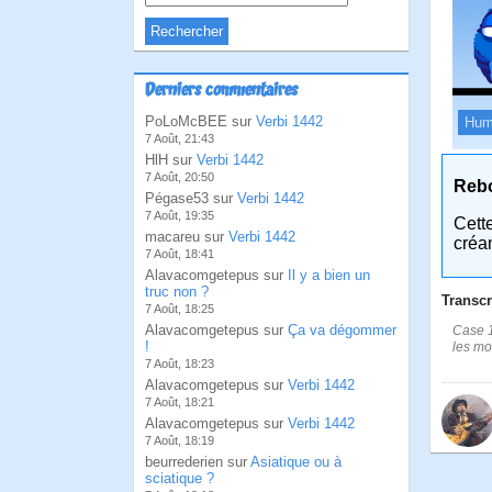
Derniers commentaires
PoLoMcBEE sur
Verbi 1442
Hum
7 Août, 21:43
HlH sur
Verbi 1442
7 Août, 20:50
Reb
Pégase53 sur
Verbi 1442
7 Août, 19:35
Cett
macareu sur
Verbi 1442
créa
7 Août, 18:41
Alavacomgetepus sur
Il y a bien un
truc non ?
Transcr
7 Août, 18:25
Alavacomgetepus sur
Ça va dégommer
Case 1
!
les mo
7 Août, 18:23
Alavacomgetepus sur
Verbi 1442
7 Août, 18:21
Alavacomgetepus sur
Verbi 1442
7 Août, 18:19
beurrederien sur
Asiatique ou à
sciatique ?