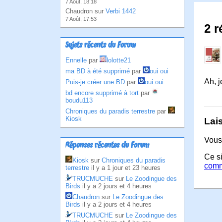
7 Août, 18:18
Chaudron sur
Verbi 1442
7 Août, 17:53
2 
Sujets récents du Forum
Ennelle
par
lolotte21
ma BD à été supprimé
par
oui oui
Ah, j
Puis-je créer une BD
par
oui oui
bd encore supprimé à tort
par
boudu113
Chroniques du paradis terrestre
par
Kiosk
Lai
Vous
Réponses récentes du Forum
Ce si
Kiosk
sur
Chroniques du paradis
comm
terrestre
il y a 1 jour et 23 heures
TRUCMUCHE
sur
Le Zoodingue des
Birds
il y a 2 jours et 4 heures
Chaudron
sur
Le Zoodingue des
Birds
il y a 2 jours et 4 heures
TRUCMUCHE
sur
Le Zoodingue des