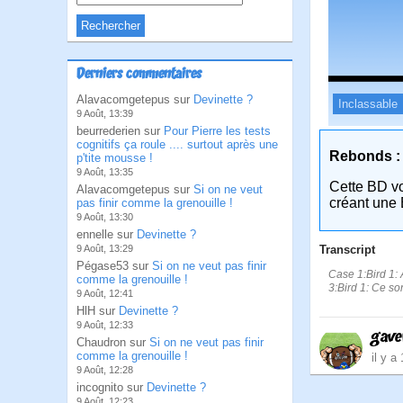
Derniers commentaires
Alavacomgetepus sur
Devinette ?
Inclassable
9 Août, 13:39
beurrederien sur
Pour Pierre les tests
cognitifs ça roule .... surtout après une
Rebonds :
p'tite mousse !
9 Août, 13:35
Cette BD v
Alavacomgetepus sur
Si on ne veut
créant une 
pas finir comme la grenouille !
9 Août, 13:30
ennelle sur
Devinette ?
Transcript
9 Août, 13:29
Pégase53 sur
Si on ne veut pas finir
Case 1:Bird 1: 
comme la grenouille !
3:Bird 1: Ce so
9 Août, 12:41
HlH sur
Devinette ?
9 Août, 12:33
gave
Chaudron sur
Si on ne veut pas finir
comme la grenouille !
il y a
9 Août, 12:28
incognito sur
Devinette ?
9 Août, 12:23