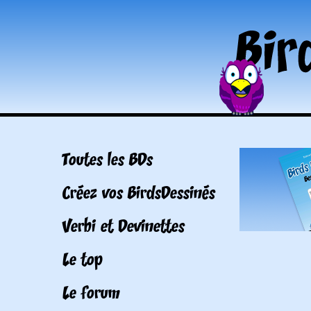
Toutes les BDs
Créez vos BirdsDessinés
Verbi et Devinettes
Le top
Le forum