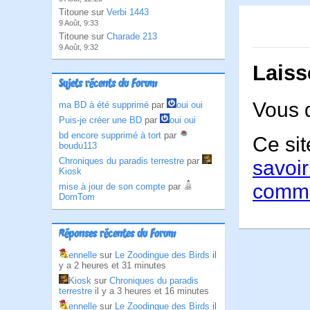
Titoune sur
Verbi 1443
9 Août, 9:33
Titoune sur
Charade 213
9 Août, 9:32
Laiss
Sujets récents du Forum
Vous 
ma BD à été supprimé
par
oui oui
Puis-je créer une BD
par
oui oui
bd encore supprimé à tort
par
Ce sit
boudu113
Chroniques du paradis terrestre
par
savoir
Kiosk
comme
mise à jour de son compte
par
DomTom
Réponses récentes du Forum
ennelle
sur
Le Zoodingue des Birds
il
y a 2 heures et 31 minutes
Kiosk
sur
Chroniques du paradis
terrestre
il y a 3 heures et 16 minutes
ennelle
sur
Le Zoodingue des Birds
il