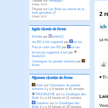
Titoune sur
Véridique !
5 Août, 19:13
Titoune sur
Les Birds au chevet de la
2 
forêt girondine
5 Août, 19:11
Sujets récents du Forum
Ennelle
par
lolotte21
ça ma
ma BD à été supprimé
par
oui oui
Puis-je créer une BD
par
oui oui
bd encore supprimé à tort
par
boudu113
Chroniques du paradis terrestre
par
Kiosk
♥ Et
Réponses récentes du Forum
Kiosk
sur
Chroniques du paradis
terrestre
il y a 9 heures et 41 minutes
TRUCMUCHE
sur
Le Zoodingue des
Lai
Birds
il y a 14 heures et 21 minutes
Chaudron
sur
Le Zoodingue des
Vous
Birds
il y a 14 heures et 28 minutes