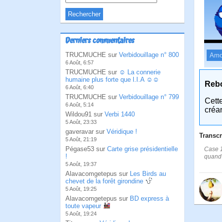
Derniers commentaires
TRUCMUCHE sur
Verbidouillage n° 800
Amo
6 Août, 6:57
TRUCMUCHE sur
☺ La connerie
humaine plus forte que l.I.A ☺☺
Reb
6 Août, 6:40
TRUCMUCHE sur
Verbidouillage n° 799
Cett
6 Août, 5:14
créa
Wildou91 sur
Verbi 1440
5 Août, 23:33
gaveravar sur
Véridique !
Transcr
5 Août, 21:19
Pégase53 sur
Carte grise présidentielle
Case 1
!
quand 
5 Août, 19:37
Alavacomgetepus sur
Les Birds au
chevet de la forêt girondine
5 Août, 19:25
Alavacomgetepus sur
BD express à
toute vapeur
5 Août, 19:24