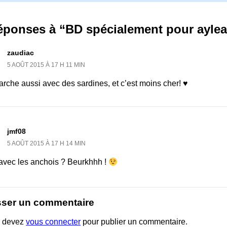
réponses à “BD spécialement pour ayle
zaudiac
5 AOÛT 2015 À 17 H 11 MIN
rche aussi avec des sardines, et c’est moins cher! ♥
jmf08
5 AOÛT 2015 À 17 H 14 MIN
 avec les anchois ? Beurkhhh !
sser un commentaire
 devez
vous connecter
pour publier un commentaire.