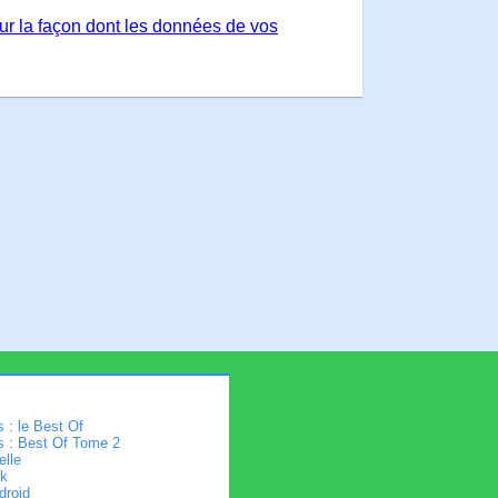
sur la façon dont les données de vos
 : le Best Of
s : Best Of Tome 2
elle
k
droid