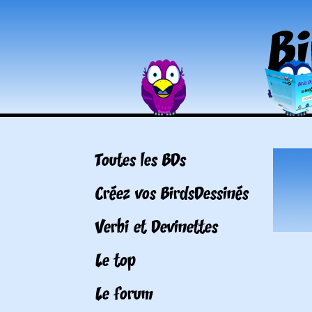
Toutes les BDs
Créez vos BirdsDessinés
Verbi et Devinettes
Le top
Le forum