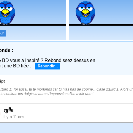
ur
onds :
e BD vous a inspiré ? Rebondissez dessus en
nt une BD liée :
Rebondir...
ipt
:Bird 1: Toi aussi, tu te morfonds car tu n'as pas de copine... Case 2:Bird 1: Alors u
tu sentiras tes doigts tu auras l'impression d'en avoir une !
sylla
il y a 11 ans