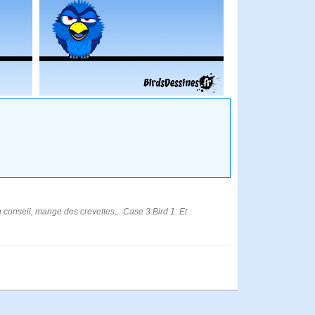
n conseil, mange des crevettes... Case 3:Bird 1: Et