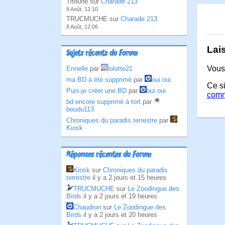
Titoune sur
Charade 213
8 Août, 12:10
TRUCMUCHE sur
Charade 213
8 Août, 12:06
Lai
Sujets récents du Forum
Vous
Ennelle
par
lolotte21
ma BD à été supprimé
par
oui oui
Ce si
Puis-je créer une BD
par
oui oui
comm
bd encore supprimé à tort
par
boudu113
Chroniques du paradis terrestre
par
Kiosk
Réponses récentes du Forum
Kiosk
sur
Chroniques du paradis
terrestre
il y a 2 jours et 15 heures
TRUCMUCHE
sur
Le Zoodingue des
Birds
il y a 2 jours et 19 heures
Chaudron
sur
Le Zoodingue des
Birds
il y a 2 jours et 20 heures