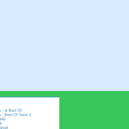
 : le Best Of
s : Best Of Tome 2
elle
k
droid