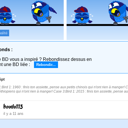
alité
onds :
e BD vous a inspiré ? Rebondissez dessus en
nt une BD liée :
Rebondir...
ipt
:Bird 1: 1960 : finis ton assiette, pense aux petits chinois qui n'ont rien à manger! C
 éthiopiens qui n'ont rien à manger! Case 3:Bird 1: 2015 : finis ton assiette, pense au
boudu113
il y a 11 ans