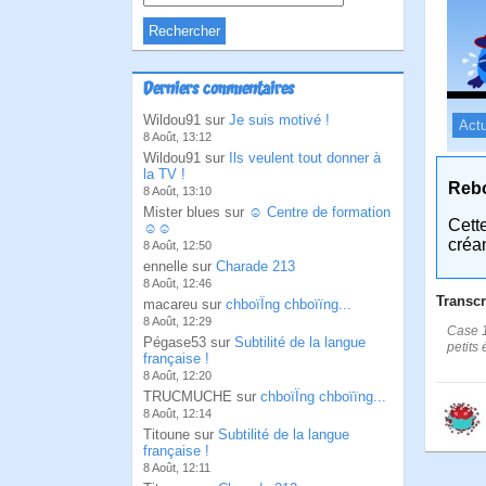
Derniers commentaires
Wildou91 sur
Je suis motivé !
Actu
8 Août, 13:12
Wildou91 sur
Ils veulent tout donner à
la TV !
Reb
8 Août, 13:10
Mister blues sur
☺ Centre de formation
Cett
☺☺
créa
8 Août, 12:50
ennelle sur
Charade 213
8 Août, 12:46
Transcr
macareu sur
chboïÏng chboïïng...
8 Août, 12:29
Case 1
Pégase53 sur
Subtilité de la langue
petits
française !
8 Août, 12:20
TRUCMUCHE sur
chboïÏng chboïïng...
8 Août, 12:14
Titoune sur
Subtilité de la langue
française !
8 Août, 12:11