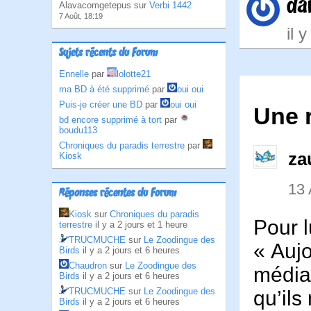
dar
Alavacomgetepus sur
Verbi 1442
7 Août, 18:19
il 
Sujets récents du Forum
Ennelle
par
lolotte21
ma BD à été supprimé
par
oui oui
Puis-je créer une BD
par
oui oui
Une 
bd encore supprimé à tort
par
boudu113
Chroniques du paradis terrestre
par
za
Kiosk
13
Réponses récentes du Forum
Kiosk
sur
Chroniques du paradis
Pour l
terrestre
il y a 2 jours et 1 heure
TRUCMUCHE
sur
Le Zoodingue des
« Aujo
Birds
il y a 2 jours et 6 heures
Chaudron
sur
Le Zoodingue des
média 
Birds
il y a 2 jours et 6 heures
TRUCMUCHE
sur
Le Zoodingue des
qu’ils
Birds
il y a 2 jours et 6 heures