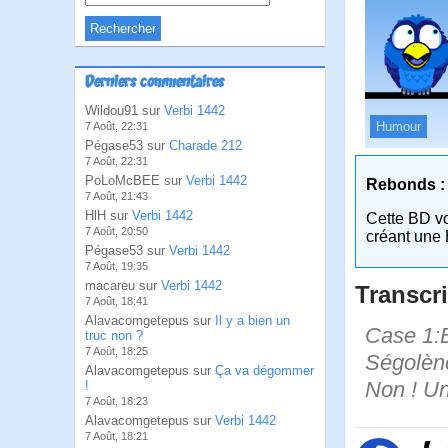
Derniers commentaires
Wildou91 sur
Verbi 1442
Humour
7 Août, 22:31
Pégase53 sur
Charade 212
7 Août, 22:31
PoLoMcBEE sur
Verbi 1442
Rebonds :
7 Août, 21:43
HlH sur
Verbi 1442
Cette BD v
7 Août, 20:50
créant une 
Pégase53 sur
Verbi 1442
7 Août, 19:35
macareu sur
Verbi 1442
Transcri
7 Août, 18:41
Alavacomgetepus sur
Il y a bien un
Case 1:B
truc non ?
7 Août, 18:25
Ségolène
Alavacomgetepus sur
Ça va dégommer
Non ! Une
!
7 Août, 18:23
Alavacomgetepus sur
Verbi 1442
7 Août, 18:21