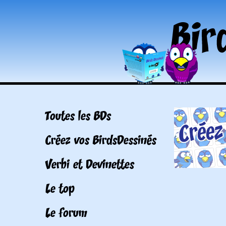
Toutes les BDs
Créez vos BirdsDessinés
Verbi et Devinettes
Le top
Le forum